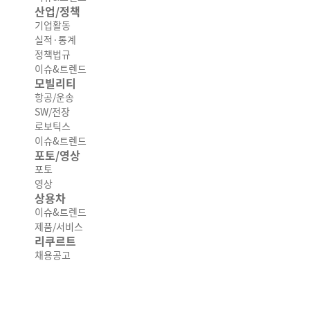
산업/정책
기업활동
실적·통계
정책법규
이슈&트렌드
모빌리티
항공/운송
SW/전장
로보틱스
이슈&트렌드
포토/영상
포토
영상
상용차
이슈&트렌드
제품/서비스
리쿠르트
채용공고