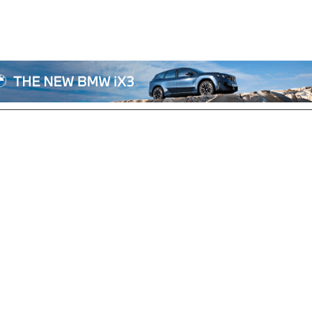
전체기사
기획/칼럼
자동차
산업/정책
모빌리티
포토/영상
상용차
리쿠르트