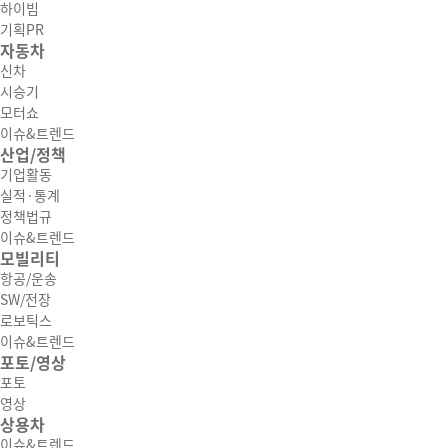
하이빔
기획PR
자동차
신차
시승기
모터쇼
이슈&트렌드
산업/정책
기업활동
실적·통계
정책법규
이슈&트렌드
모빌리티
항공/운송
SW/전장
로보틱스
이슈&트렌드
포토/영상
포토
영상
상용차
이슈&트렌드