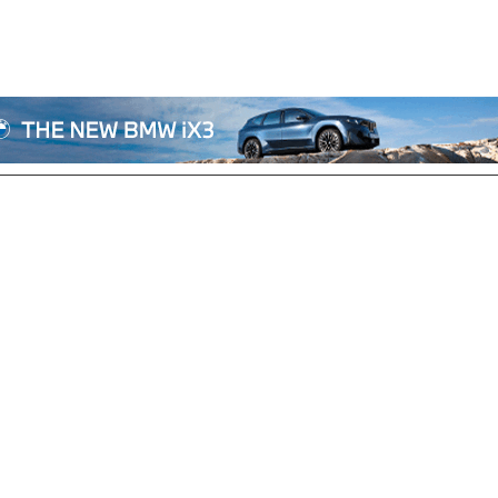
전체기사
기획/칼럼
자동차
산업/정책
모빌리티
포토/영상
상용차
리쿠르트