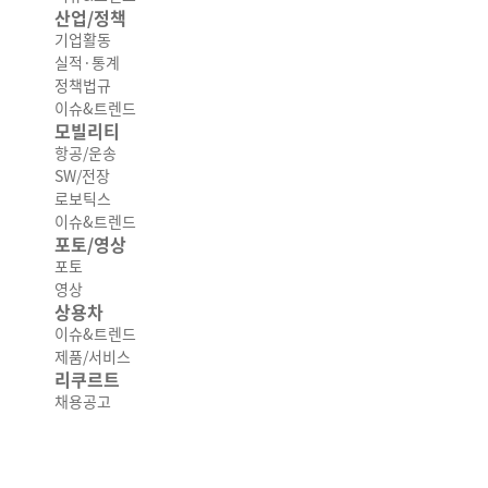
산업/정책
기업활동
실적·통계
정책법규
이슈&트렌드
모빌리티
항공/운송
SW/전장
로보틱스
이슈&트렌드
포토/영상
포토
영상
상용차
이슈&트렌드
제품/서비스
리쿠르트
채용공고