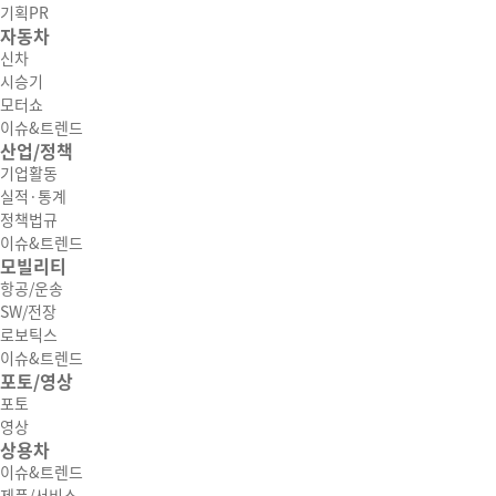
기획PR
자동차
신차
시승기
모터쇼
이슈&트렌드
산업/정책
기업활동
실적·통계
정책법규
이슈&트렌드
모빌리티
항공/운송
SW/전장
로보틱스
이슈&트렌드
포토/영상
포토
영상
상용차
이슈&트렌드