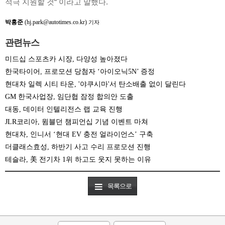
적극 지원할 것“ 이라고 말했다.
박홍준
(hj.park@autotimes.co.kr)
기자
관련뉴스
미드십 스포츠카 시장, 다양성 높아졌다
한국타이어, 프로모션 당첨자 ‘아이오닉5N’ 증정
현대차 일렉 시티 타운, '야쿠시마'서 탄소배출 없이 달린다
GM 한국사업장, 임단협 잠정 합의안 도출
대동, 데이터 인텔리전스 랩 교육 진행
JLR코리아, 윔블던 챔피언십 기념 이벤트 마쳐
현대차, 인니서 ‘현대 EV 충전 얼라이언스’ 구축
더클래스효성, 하반기 사고 수리 프로모션 진행
테슬라, 美 전기차 1위 하고도 웃지 못하는 이유
목록으로