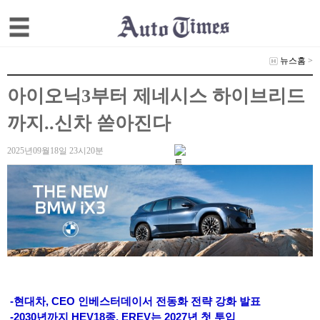
뉴스홈
>
아이오닉3부터 제네시스 하이브리드
까지..신차 쏟아진다
2025년09월18일 23시20분
-현대차, CEO 인베스터데이서 전동화 전략 강화 발표
-2030년까지 HEV18종, EREV는 2027년 첫 투입