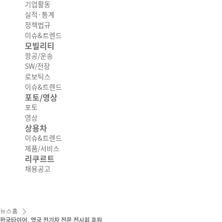
기업활동
실적·통계
정책법규
이슈&트렌드
모빌리티
항공/운송
SW/전장
로보틱스
이슈&트렌드
포토/영상
포토
영상
상용차
이슈&트렌드
제품/서비스
리쿠르트
채용공고
뉴스홈
한국타이어, 영국 전기차 전문 전시회 후원