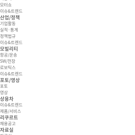
모터쇼
이슈&트렌드
산업/정책
기업활동
실적·통계
정책법규
이슈&트렌드
모빌리티
항공/운송
SW/전장
로보틱스
이슈&트렌드
포토/영상
포토
영상
상용차
이슈&트렌드
제품/서비스
리쿠르트
채용공고
자료실