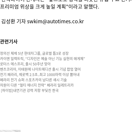
프리미엄 위상을 크게 높일 계획"이라고 말했다.
김성환 기자 swkim@autotimes.co.kr
관련기사
정의선 체제 5년 현대차그룹, 글로벌 톱3로 성장
카이엔 일렉트릭, “디자인은 예술 아닌 기능 실현의 매게체”
로터스 에스프리, 출시 50주년 맞아
벤츠코리아, 이태원에 나이트에디션 출시 기념 팝업 열어
전기 페라리, 제로백 2.5초..최고 1000마력 이상 뿜어내
페라리 전기 슈퍼 스포츠카의 남다른 섀시 기술
차원이 다른 “멀티 에너지 전략” 페라리 일레트리카
[하이빔]내연기관 강력 저항 부딪친 한국