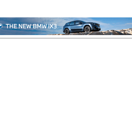
전체기사
기획/칼럼
자동차
산업/정책
모빌리티
포토/영상
상용차
리쿠르트