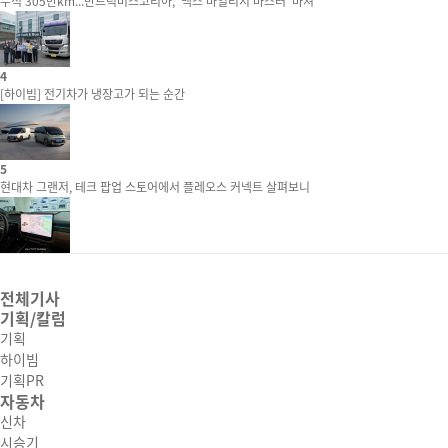
누적 305만km...만트럭버스코리아, ‘맥스 마일리지 마스터’ 마쳐
4
[하이빔] 전기차가 냉장고가 되는 순간
5
현대차 그랜저, 테크 팝업 스토어에서 플레오스 커넥트 살펴보니
전체기사
기획/칼럼
기획
하이빔
기획PR
자동차
신차
시승기