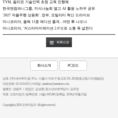
TYM, 필리핀 기술인력 초청 교육 진행해
한국앤컴퍼니그룹, 지식나눔회 열고 AI 활용 노하우 공유
'2027 자율주행 상용화'..정부, 모빌리티 혁신 드라이브
미니코리아, 올해 11종 에디션 출격...어떤 車 나오나
미니코리아, '커스터마이제이션 2.0'으로 소통 폭 넓힌다
목록으로
회사소개
PC모드
상호 : (주) 네바퀴의 꿈 | 주소 : 서울시 마포구 동교로 191, 202호(동교동,디비엠빌딩)
대표전화 : 02-3143-6511 | 이메일 : autotimes@autotimes.co.kr
발행인 : 권용주 ㅣ편집인 : 김성환 | 청소년보호책임자 : 김유정
제호 : 오토타임즈 | 등록번호 : 서울,아05208 | 등록일 : 2018년 05월 22일
Copyright(c) 2026 오토타임즈 All rights reserved.