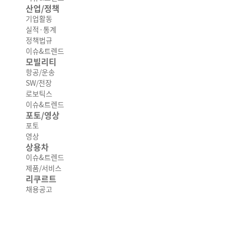
산업/정책
기업활동
실적·통계
정책법규
이슈&트렌드
모빌리티
항공/운송
SW/전장
로보틱스
이슈&트렌드
포토/영상
포토
영상
상용차
이슈&트렌드
제품/서비스
리쿠르트
채용공고