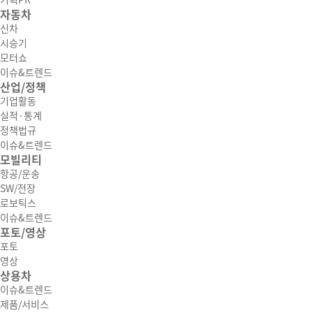
기획PR
자동차
신차
시승기
모터쇼
이슈&트렌드
산업/정책
기업활동
실적·통계
정책법규
이슈&트렌드
모빌리티
항공/운송
SW/전장
로보틱스
이슈&트렌드
포토/영상
포토
영상
상용차
이슈&트렌드
제품/서비스