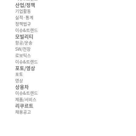
산업/정책
기업활동
실적·통계
정책법규
이슈&트렌드
모빌리티
항공/운송
SW/전장
로보틱스
이슈&트렌드
포토/영상
포토
영상
상용차
이슈&트렌드
제품/서비스
리쿠르트
채용공고