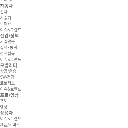
기획PR
자동차
신차
시승기
모터쇼
이슈&트렌드
산업/정책
기업활동
실적·통계
정책법규
이슈&트렌드
모빌리티
항공/운송
SW/전장
로보틱스
이슈&트렌드
포토/영상
포토
영상
상용차
이슈&트렌드
제품/서비스