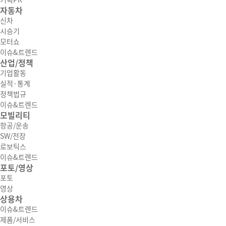
기획PR
자동차
신차
시승기
모터쇼
이슈&트렌드
산업/정책
기업활동
실적·통계
정책법규
이슈&트렌드
모빌리티
항공/운송
SW/전장
로보틱스
이슈&트렌드
포토/영상
포토
영상
상용차
이슈&트렌드
제품/서비스