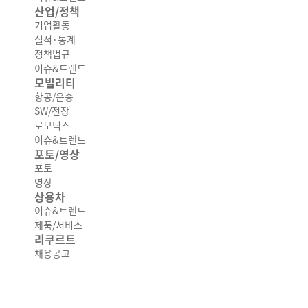
산업/정책
기업활동
실적·통계
정책법규
이슈&트렌드
모빌리티
항공/운송
SW/전장
로보틱스
이슈&트렌드
포토/영상
포토
영상
상용차
이슈&트렌드
제품/서비스
리쿠르트
채용공고