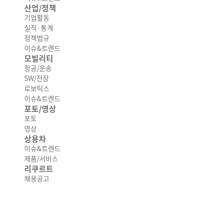
산업/정책
기업활동
실적·통계
정책법규
이슈&트렌드
모빌리티
항공/운송
SW/전장
로보틱스
이슈&트렌드
포토/영상
포토
영상
상용차
이슈&트렌드
제품/서비스
리쿠르트
채용공고