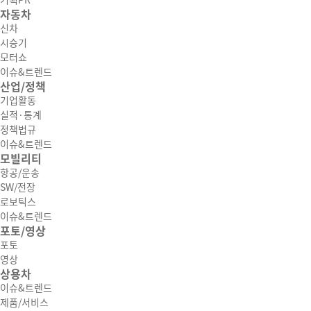
기획PR
자동차
신차
시승기
모터쇼
이슈&트렌드
산업/정책
기업활동
실적·통계
정책법규
이슈&트렌드
모빌리티
항공/운송
SW/전장
로보틱스
이슈&트렌드
포토/영상
포토
영상
상용차
이슈&트렌드
제품/서비스