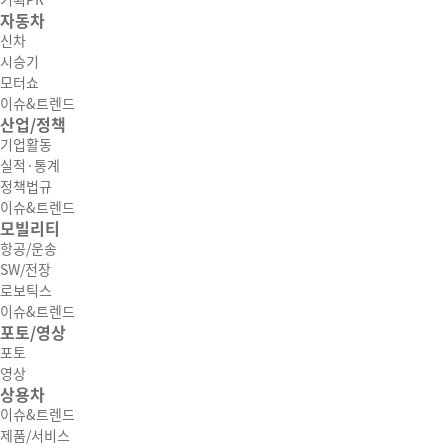
기획PR
자동차
신차
시승기
모터쇼
이슈&트렌드
산업/정책
기업활동
실적·통계
정책법규
이슈&트렌드
모빌리티
항공/운송
SW/전장
로보틱스
이슈&트렌드
포토/영상
포토
영상
상용차
이슈&트렌드
제품/서비스