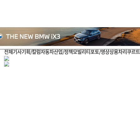
전체기사
기획/칼럼
자동차
산업/정책
모빌리티
포토/영상
상용차
리쿠르트