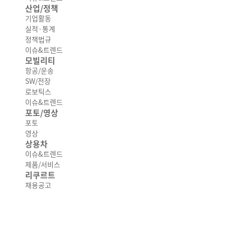
산업/정책
기업활동
실적·통계
정책법규
이슈&트렌드
모빌리티
항공/운송
SW/전장
로보틱스
이슈&트렌드
포토/영상
포토
영상
상용차
이슈&트렌드
제품/서비스
리쿠르트
채용공고