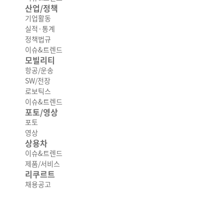
산업/정책
기업활동
실적·통계
정책법규
이슈&트렌드
모빌리티
항공/운송
SW/전장
로보틱스
이슈&트렌드
포토/영상
포토
영상
상용차
이슈&트렌드
제품/서비스
리쿠르트
채용공고