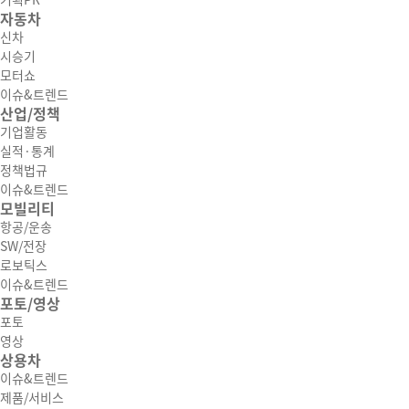
기획PR
자동차
신차
시승기
모터쇼
이슈&트렌드
산업/정책
기업활동
실적·통계
정책법규
이슈&트렌드
모빌리티
항공/운송
SW/전장
로보틱스
이슈&트렌드
포토/영상
포토
영상
상용차
이슈&트렌드
제품/서비스