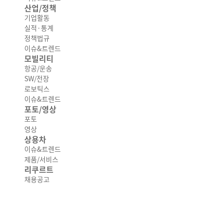
산업/정책
기업활동
실적·통계
정책법규
이슈&트렌드
모빌리티
항공/운송
SW/전장
로보틱스
이슈&트렌드
포토/영상
포토
영상
상용차
이슈&트렌드
제품/서비스
리쿠르트
채용공고