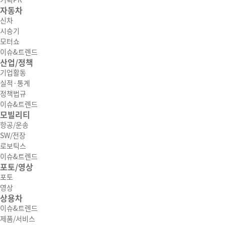
기획PR
자동차
신차
시승기
모터쇼
이슈&트렌드
산업/정책
기업활동
실적·통계
정책법규
이슈&트렌드
모빌리티
항공/운송
SW/전장
로보틱스
이슈&트렌드
포토/영상
포토
영상
상용차
이슈&트렌드
제품/서비스