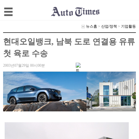
뉴스홈
>
산업/정책
>
기업활동
현대오일뱅크, 남북 도로 연결용 유류
첫 육로 수송
2003년07월29일 00시00분