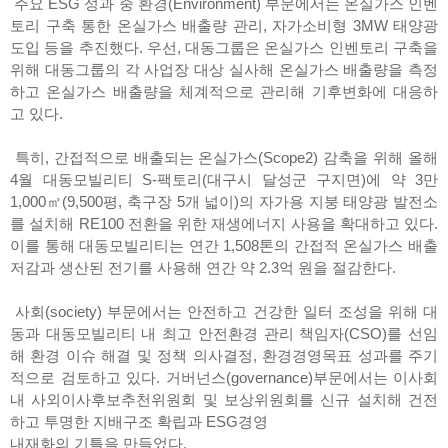
주요 ESG 성과 중 환경(Environment) 부문에서는 온실가스 인벤
토리 구축 통한 온실가스 배출량 관리, 자가소비형 3MW 태양광
도입 등을 추진했다. 우선, 대동그룹은 온실가스 인벤토리 구축을
위해 대동그룹의 각 사업장 대상 실사해 온실가스 배출량을 측정
하고 온실가스 배출량을 체계적으로 관리해 기후변화에 대응하
고 있다.
특히, 간접적으로 배출되는 온실가스(Scope2) 감축을 위해 올해
4월 대동모빌리티 S-팩토리(대구시 달성군 구지면)에 약 3만
1,000㎡(9,500평, 축구장 5개 넓이)의 자가용 지붕 태양광 발전소
를 설치해 RE100 전환을 위한 재생에너지 사용을 확대하고 있다.
이를 통해 대동모빌리티는 연간 1,508톤의 간접적 온실가스 배출
저감과 생산된 전기를 사용해 연간 약 2.3억 원을 절감한다.
사회(society) 부문에서는 안전하고 건강한 일터 조성을 위해 대
동과 대동모빌리티 내 최고 안전환경 관리 책임자(CSO)를 선임
해 환경 이슈 해결 및 정책 의사결정, 환경경영목표 성과를 주기
적으로 검토하고 있다. 거버넌스(governance)부문에서는 이사회
내 사외이사후보추천위원회 및 보상위원회를 신규 설치해 건전
하고 투명한 지배구조 확립과 ESG경영
내재화의 기틀을 만들었다.