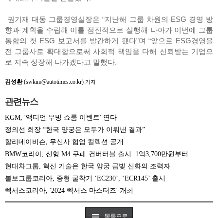
권기재 대동 그룹경영실장은 “지난해 그룹 차원의 ESG 경영 방
향과 계획을 수립해 이를 점진적으로 실행해 나아가 이번에 그룹
통합의 첫 ESG 보고서를 발간하게 됐다”며 “앞으로 ESG경영을
전 그룹사로 확대함으로써 사회적 책임을 다해 신뢰받는 기업으
로 지속 성장해 나가겠다고 말했다.
김성환
(swkim@autotimes.co.kr)
기자
관련뉴스
KGM, '액티언 무빙 쇼룸 이벤트' 연다
정의선 회장 “한국 양궁은 모두가 이뤄낸 결과”
할리데이비슨, 무신사 협업 컬렉션 공개
BMW코리아, 신형 M4 쿠페·컨버터블 출시..1억3,700만원부터
현대차그룹, 혁신 기술은 한국 양궁 금빛 신화의 조력자
볼보그룹코리아, 중형 굴착기 ‘EC230’, ‘ECR145’ 출시
렉서스코리아, '2024 렉서스 마스터즈' 개최
목록으로