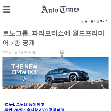
뉴스홈
>
전체기사
르노그룹, 파리모터쇼에 월드프리미
어 7총 공개
2024년10월14일 09시41분
-르노4, 르노17 등장 예고
-알핀, 2025년 출시할 A390 공개 예정