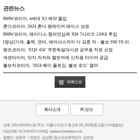
관련뉴스
BMW코리아, 4세대 X3 예약 돌입
혼다코리아, 2024 혼다 원메이커 레이스 성료
BMW코리아, 레이디스 챔피언십에 XM·7시리즈 120대 투입
[영상]가격, 출력, 연비, 에어서스까지 다 갖춘 차 - 볼보 S90 T8 리차지
벤츠코리아, ‘EQS 450’ 주한독일대사관 공무용 차로 선정
넥센타이어, 닷지 차저와 챌린저에 신차용 타이어 공급
볼보차코리아, '2024 헤이 플로깅, 볼보 로드' 열어
목록으로
회사소개
PC모드
상호 : (주) 네바퀴의 꿈 | 주소 : 서울시 마포구 동교로 191, 202호(동교동,디비엠빌딩)
대표전화 : 02-3143-6511 | 이메일 : autotimes@autotimes.co.kr
발행인 : 권용주 ㅣ편집인 : 김성환 | 청소년보호책임자 : 김유정