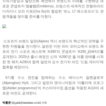
지속가능성과 탈탄소화 측면에서 브랜드의 미래를 구현해낸 새
로운 콘셉트카 엠블렘(Emblème), 프랑스의 세계적인 컨템퍼러리
디자이너 오라 이토(Ora Ïto)와 협업한 ‘르노 17 레스토모드’도 관
람객들을 맞이할 준비를 마쳤다.
스포츠카 브랜드 알핀(Alpine) 역시 브랜드의 혁신적인 전략을 구
현한 차량들을 전시한다. 알핀은 이번 파리 모터쇼에서 브랜드 최
초의 전기 스포츠 패스트백 ‘A390’의 콘셉트카 ‘A390_β(베타)’를
공개한다. 2025년 출시 예정인 신차 ‘A390’은 올 여름 판매를 시작
한 핫 해치 A290과 함께 알핀의 순수 전기차 라인 ‘드림 개러지’에
합류할 예정이다.
6기통 수소 엔진을 탑재하는 수소 레이스카 알펜글로우
(Alpenglow) Hy6, 그리고 알핀의 엔지니어링과 ‘아틀리에 프로그
램(Atelier programme)’의 커스터마이징 옵션을 적용한 A110의 새
로운 버전도 공개한다.
박홍준
(hj.park@autotimes.co.kr)
기자