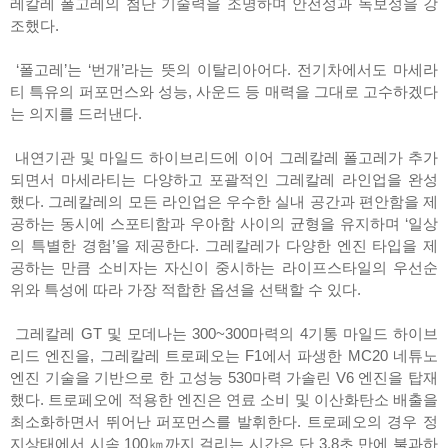
레칼레 폴고레의 첨단 기술력을 조명하며 안전성과 독보성을 강
조했다.
‘폴고레’는 ‘번개’라는 뜻의 이탈리아어다. 전기차에서도 마세라
티 특유의 퍼포먼스와 성능, 사운드 등 매력을 그대로 고수하겠다
는 의지를 드러낸다.
내연기관 및 마일드 하이브리드에 이어 그레칼레 폴고레가 추가
되면서 마세라티는 다양하고 포괄적인 그레칼레 라인업을 완성
했다. 그레칼레의 모든 라인업은 우수한 실내 공간과 편안함을 제
공하는 동시에 스포티함과 우아함 사이의 균형을 유지하며 ‘일상
의 특별한 경험’을 제공한다. 그레칼레가 다양한 엔진 타입을 제
공하는 만큼 소비자는 자신이 중시하는 라이프스타일의 우선순
위와 특성에 따라 가장 적합한 옵션을 선택할 수 있다.
그레칼레 GT 및 모데나는 300~300마력의 4기통 마일드 하이브
리드 엔진을, 그레칼레 트로페오는 F1에서 파생한 MC20 네튜노
엔진 기술을 기반으로 한 고성능 530마력 가솔린 V6 엔진을 탑재
했다. 트로페오에 적용한 엔진은 연료 소비 및 이산화탄소 배출을
최소화하면서 뛰어난 퍼포먼스를 발휘한다. 트로페오의 경우 정
지상태에서 시속 100㎞까지 걸리는 시간은 단 3.8초 만에 불과하