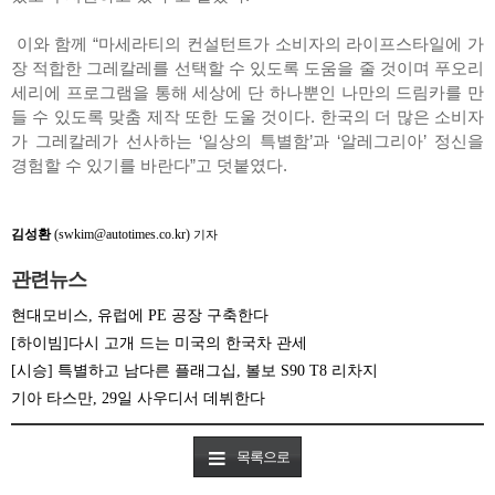
이와 함께 “마세라티의 컨설턴트가 소비자의 라이프스타일에 가
장 적합한 그레칼레를 선택할 수 있도록 도움을 줄 것이며 푸오리
세리에 프로그램을 통해 세상에 단 하나뿐인 나만의 드림카를 만
들 수 있도록 맞춤 제작 또한 도울 것이다. 한국의 더 많은 소비자
가 그레칼레가 선사하는 ‘일상의 특별함’과 ‘알레그리아’ 정신을
경험할 수 있기를 바란다”고 덧붙였다.
김성환
(swkim@autotimes.co.kr)
기자
관련뉴스
현대모비스, 유럽에 PE 공장 구축한다
[하이빔]다시 고개 드는 미국의 한국차 관세
[시승] 특별하고 남다른 플래그십, 볼보 S90 T8 리차지
기아 타스만, 29일 사우디서 데뷔한다
목록으로