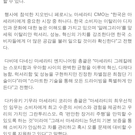
할 수 있다.
행사에 참석한 지오반니 페로시노 마세라티 CMO는 “한국은 마
세라티에게 중요한 시장 중 하나다. 한국 소비자는 이탈리아 디자
인과 문화에 대한 높은 이해도를 가지고 있으며 ‘알레그리아’를 앞
세워 이탈리안 럭셔리, 성능, 혁신의 가치를 강조한다면 한국 소
비자들에게 더 많은 공감을 불러 일으킬 것이라 확신한다”고 전했
다.
다비데 다네신 마세라티 엔지니어링 총괄은 “마세라티 그레칼레
는 스포티함과 우아함 사이의 완벽한 균형을 이루며 혁신, 다재다
능함, 럭셔리함 및 성능을 구현하지만 진정한 차별점은 최첨단 기
술이다”라며 “스마트한 기술을 통해 모든 드라이빙을 특별하게 만
든다”고 전했다.
다카유키 기무라 마세라티 코리아 총괄은 "마세라티의 최우선적
인 임무는 소비자에게 최고 수준의 서비스와 경험을 제공하고 우
리의 가치인 그란투리스모, 즉 ‘편안한 장거리 주행’을 만끽할 수
있도록 하는 것"이라며 "그래서 마세라티는 5년의 기본 보증을 통
해 소비자가 안심하고 차를 관리하고 혹시 모를 문제에 대비할 수
있도록 지원하고 있다"고 말했다.