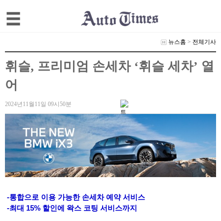
뉴스홈
>
전체기사
휘슬, 프리미엄 손세차 ‘휘슬 세차’ 열
어
2024년11월11일 09시50분
-통합으로 이용 가능한 손세차 예약 서비스
-최대 15% 할인에 왁스 코팅 서비스까지