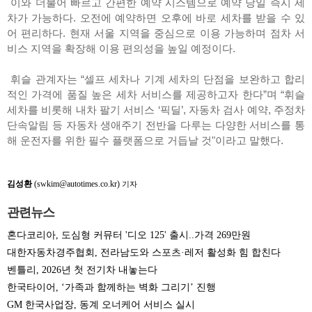
이와 더불어 빠르고 간편한 예약 시스템으로 예약 당일 즉시 세
차가 가능하다. 오전에 예약하면 오후에 바로 세차를 받을 수 있
어 편리하다. 현재 서울 지역을 중심으로 이용 가능하며 점차 서
비스 지역을 확장해 이용 편의성을 높일 예정이다.
휘슬 관계자는 “셀프 세차나 기계 세차의 단점을 보완하고 합리
적인 가격에 품질 높은 세차 서비스를 제공하고자 한다”며 “휘슬
세차를 비롯해 내차 팔기 서비스 ‘픽딜’, 자동차 검사 예약, 주정차
단속알림 등 자동차 생애주기 전반을 다루는 다양한 서비스를 통
해 운전자를 위한 필수 플랫폼으로 거듭날 것"이라고 말했다.
김성환
(swkim@autotimes.co.kr)
기자
관련뉴스
혼다코리아, 도심형 커뮤터 '디오 125' 출시..가격 269만원
대한자동차경주협회, 전라남도와 스포츠·레저 활성화 힘 합친다
벤틀리, 2026년 첫 전기차 내놓는다
한국타이어, ‘가족과 함께하는 벽화 그리기’ 진행
GM 한국사업장, 동계 오너케어 서비스 실시