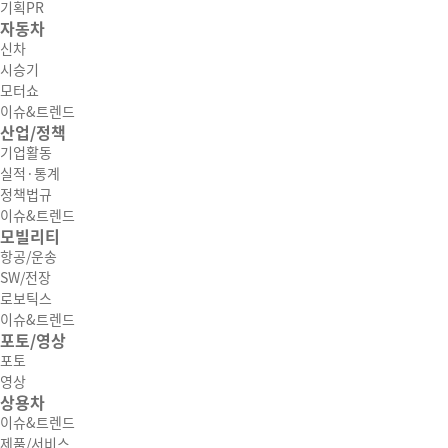
기획PR
자동차
신차
시승기
모터쇼
이슈&트렌드
산업/정책
기업활동
실적·통계
정책법규
이슈&트렌드
모빌리티
항공/운송
SW/전장
로보틱스
이슈&트렌드
포토/영상
포토
영상
상용차
이슈&트렌드
제품/서비스