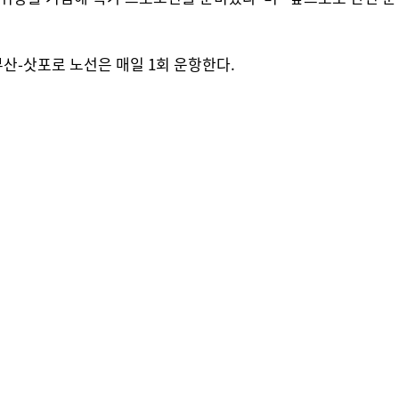
산-삿포로 노선은 매일 1회 운항한다.