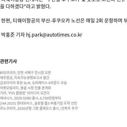
을 다하겠다"라고 밝혔다.
한편, 티웨이항공의 부산-후쿠오카 노선은 매일 2회 운항하며 부
박홍준 기자 hj.park@autotimes.co.kr
관련기사
BYD코리아, 인천 서해구 전시장 오픈
제주항공, 지속가능경영보고서 발간
금호타이어 후원 SLM, 슈퍼레이스 6라운드 우승
차봇모빌리티, 몽골 시장 진출 본격화
기아, 'PV5 활용법' 아이디어 모은다
제네시스, 2026 GV80 출시..6,790만원부터
[IAA 2025] 현대모비스, 글로벌 톱3 부품기업 도약 선언
르노코리아, 2026년형 그랑 콜레오스 출시..'선루프 추가'