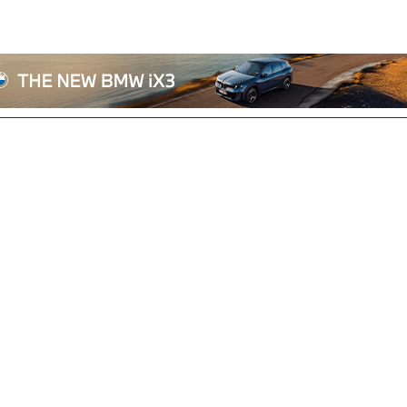
전체기사
기획/칼럼
자동차
산업/정책
모빌리티
포토/영상
상용차
리쿠르트