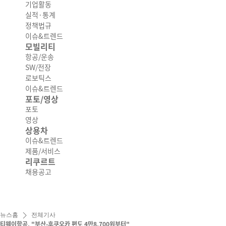
기업활동
실적·통계
정책법규
이슈&트렌드
모빌리티
항공/운송
SW/전장
로보틱스
이슈&트렌드
포토/영상
포토
영상
상용차
이슈&트렌드
제품/서비스
리쿠르트
채용공고
뉴스홈
전체기사
티웨이항공, "부산-후쿠오카 편도 4만8,700원부터"