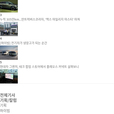
3
누적 305만km...만트럭버스코리아, ‘맥스 마일리지 마스터’ 마쳐
4
[하이빔] 전기차가 냉장고가 되는 순간
5
현대차 그랜저, 테크 팝업 스토어에서 플레오스 커넥트 살펴보니
전체기사
기획/칼럼
기획
하이빔