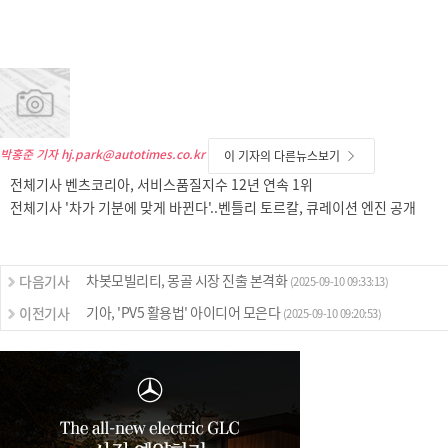
박홍준 기자
hj.park@autotimes.co.kr
이 기자의 다른뉴스보기
전체기사 벤츠코리아, 서비스품질지수 12년 연속 1위
전체기사 '차가 기분에 맞게 바뀐다'..벤틀리 토르칼, 큐레이션 엔진 공개
차봇모빌리티, 몽골 시장 진출 본격화
다음기사
(2025-09-10 09:33:13)
기아, 'PV5 활용법' 아이디어 모은다
이전기사
(2025-09-10 09:20:53)