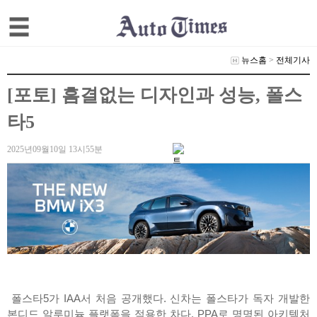
뉴스홈
>
전체기사
[포토] 흠결없는 디자인과 성능, 폴스
타5
2025년09월10일 13시55분
폴스타5가 IAA서 처음 공개했다. 신차는 폴스타가 독자 개발한
본디드 알루미늄 플랫폼을 적용한 차다. PPA로 명명된 아키텍처