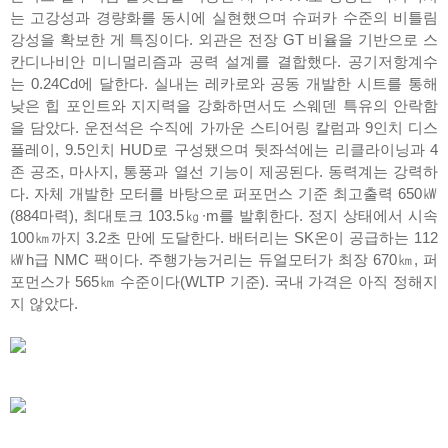
는 고강성과 경량화를 동시에 실현했으며 슈퍼카 수준의 비틀림
강성을 확보한 게 특징이다. 외관은 전장 GT 비율을 기반으로 스
칸디나비안 미니멀리즘과 공력 설계를 결합했다. 공기저항계수
는 0.24Cd에 달한다. 실내는 레카로와 공동 개발한 시트를 통해
낮은 힙 포인트와 지지력을 강화하면서도 스웨덴 특유의 안락함
을 담았다. 운전석은 수직에 가까운 스티어링 칼럼과 9인치 디스
플레이, 9.5인치 HUD로 구성됐으며 뒷좌석에는 리클라이닝과 4
존 공조, 마사지, 통풍과 열선 기능이 제공된다. 동력계는 강력하
다. 자체 개발한 모터를 바탕으로 퍼포먼스 기준 최고출력 650㎾
(884마력), 최대토크 103.5㎏∙m를 발휘한다. 정지 상태에서 시속
100㎞까지 3.2초 만에 도달한다. 배터리는 SK온이 공급하는 112
㎾h급 NMC 팩이다. 주행가능거리는 듀얼모터가 최장 670㎞, 퍼
포먼스가 565㎞ 수준이다(WLTP 기준). 국내 가격은 아직 정해지
지 않았다.