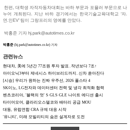
한편, 대학생 자작자동차대회는 바하 부문과 포뮬러 부문으로 나
누어 개최된다. 지난 바하 경기에서는 한국기술교육대학교 ‘자.
연.인EV’ 팀이 그랑프리의 영예를 안았다.
박홍준 기자 hj.park@autotimes.co.kr
박홍준
(hj.park@autotimes.co.kr)
기자
관련뉴스
현대차, 美에 5년간 77조원 투자 발표..작년보다 7조↑
아이오닉3부터 제네시스 하이브리드까지..신차 쏟아진다
[시승] 우리가 원하는 진짜 우주선, 2026 폴스타 4
SK이노, LG전자와 데이터센터 전력 및 냉각 최적화 협력
벤츠코리아, '블랙의 멋' S·GLS·GLE 나이트 에디션 출시
타이어모어, 클라리오스델코와 배터리 공급 MOU
대동, 유럽연합 CRA 규제 대응 시작
'유니티', 미래 모빌리티의 숨은 설계자로 도전