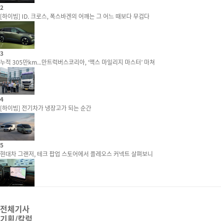
2
[하이빔] ID. 크로스, 폭스바겐의 어깨는 그 어느 때보다 무겁다
3
누적 305만km...만트럭버스코리아, ‘맥스 마일리지 마스터’ 마쳐
4
[하이빔] 전기차가 냉장고가 되는 순간
5
현대차 그랜저, 테크 팝업 스토어에서 플레오스 커넥트 살펴보니
전체기사
기획/칼럼