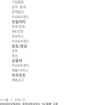
기업활동
실적·통계
정책법규
이슈&트렌드
모빌리티
항공/운송
SW/전장
로보틱스
이슈&트렌드
포토/영상
포토
영상
상용차
이슈&트렌드
제품/서비스
리쿠르트
채용공고
뉴스홈
전체기사
타타대우모빌리티, 충청서부사업소 '3S 체제' 구축