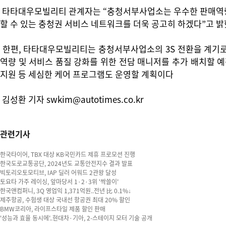
타타대우모빌리티 관계자는 “충청서부사업소는 우수한 판매역량으
할 수 있는 충청권 서비스 네트워크를 더욱 공고히 하겠다”고 밝
한편, 타타대우모빌리티는 충청서부사업소의 3S 전환을 계기로
역량 및 서비스 품질 강화를 위한 전담 매니저를 추가 배치할 예
지원 등 세심한 케어 프로그램도 운영할 계획이다
김성환 기자 swkim@autotimes.co.kr
관련기사
한국타이어, TBX 대상 KB국민카드 제휴 프로모션 진행
한국도로교통공단, 2024년도 교통안전지수 결과 발표
빅토리오토모티브, IAP 딜러 어워드 2관왕 달성
토요타 가주 레이싱, 앞마당서 1·2·3위 '싹쓸이'
한국앤컴퍼니, 3Q 영업익 1,371억원..전년 比 0.1%↓
제주항공, 수험생 대상 국내선 항공권 최대 20% 할인
BMW코리아, 라이프스타일 제품 할인 판매
'성능과 효율 동시에'..현대차·기아, 2-스테이지 모터 기술 공개