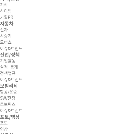
기획
하이빔
기획PR
자동차
신차
시승기
모터쇼
이슈&트렌드
산업/정책
기업활동
실적·통계
정책법규
이슈&트렌드
모빌리티
항공/운송
SW/전장
로보틱스
이슈&트렌드
포토/영상
포토
영상