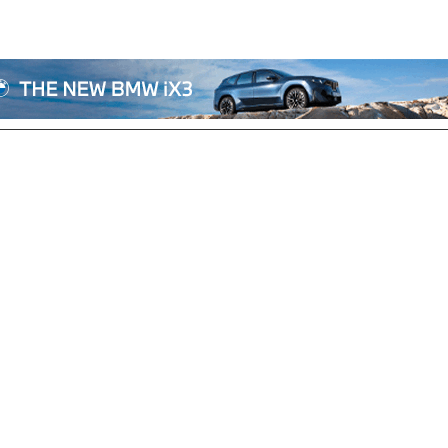
전체기사
기획/칼럼
자동차
산업/정책
모빌리티
포토/영상
상용차
리쿠르트