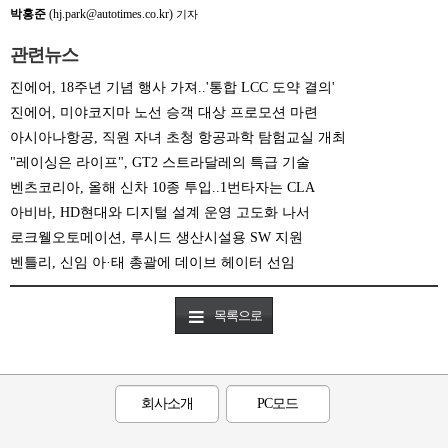
박홍준
(hj.park@autotimes.co.kr)
기자
관련뉴스
진에어, 18주년 기념 행사 가져..'통합 LCC 도약 결의'
진에어, 미야코지마 노선 승객 대상 프로모션 마련
아시아나항공, 직원 자녀 초청 항공과학 탐험교실 개최
"레이싱은 라이프", GT2 스트라달레의 특급 기술
벤츠코리아, 올해 신차 10종 투입..1번타자는 CLA
아비바, HD현대와 디지털 설계 운영 고도화 나서
로크웰오토메이션, 루시드 생산시설용 SW 지원
벤틀리, 신임 아·태 총괄에 데이브 헤이터 선임
목록으로
회사소개
PC모드