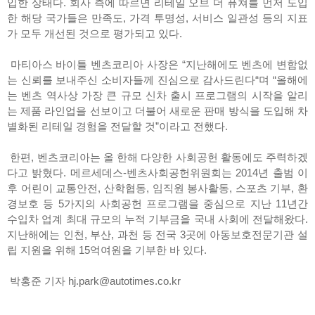
입한 상태다. 회사 측에 따르면 리테일 오브 더 퓨쳐를 먼저 도입
한 해당 국가들은 만족도, 가격 투명성, 서비스 일관성 등의 지표
가 모두 개선된 것으로 평가되고 있다.
마티아스 바이틀 벤츠코리아 사장은 “지난해에도 벤츠에 변함없
는 신뢰를 보내주신 소비자들께 진심으로 감사드린다“며 “올해에
는 벤츠 역사상 가장 큰 규모 신차 출시 프로그램의 시작을 알리
는 제품 라인업을 선보이고 더불어 새로운 판매 방식을 도입해 차
별화된 리테일 경험을 전달할 것”이라고 전했다.
한편, 벤츠코리아는 올 한해 다양한 사회공헌 활동에도 주력하겠
다고 밝혔다. 메르세데스-벤츠사회공헌위원회는 2014년 출범 이
후 어린이 교통안전, 산학협동, 임직원 봉사활동, 스포츠 기부, 환
경보호 등 5가지의 사회공헌 프로그램을 중심으로 지난 11년간
수입차 업계 최대 규모의 누적 기부금을 국내 사회에 전달해왔다.
지난해에는 인천, 부산, 과천 등 전국 3곳에 아동보호전문기관 설
립 지원을 위해 15억여원을 기부한 바 있다.
박홍준 기자 hj.park@autotimes.co.kr