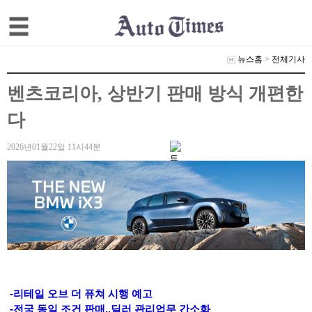
뉴스홈
>
전체기사
벤츠코리아, 상반기 판매 방식 개편한
다
2026년01월22일 11시44분
-리테일 오브 더 퓨쳐 시행 예고
-전국 동일 조건 판매..딜러 관리업무 간소화