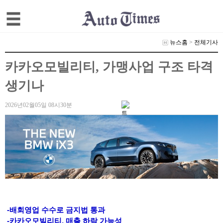
뉴스홈
>
전체기사
카카오모빌리티, 가맹사업 구조 타격
생기나
2026년02월05일 08시30분
-배회영업 수수로 금지법 통과
-카카오모빌리티, 매출 하락 가능성