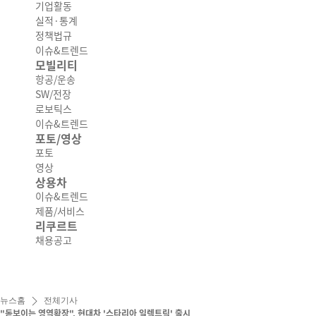
기업활동
실적·통계
정책법규
이슈&트렌드
모빌리티
항공/운송
SW/전장
로보틱스
이슈&트렌드
포토/영상
포토
영상
상용차
이슈&트렌드
제품/서비스
리쿠르트
채용공고
뉴스홈
전체기사
"돋보이는 영역확장", 현대차 '스타리아 일렉트릭' 출시