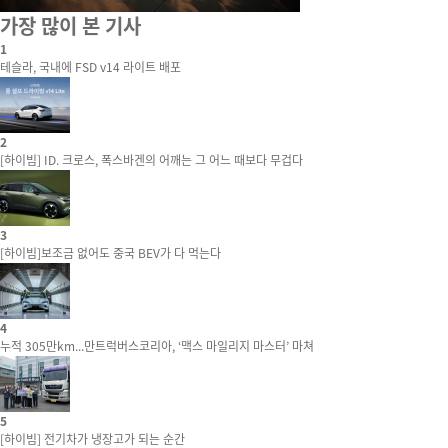
가장 많이 본 기사
1
테슬라, 국내에 FSD v14 라이트 배포
2
[하이빔] ID. 크로스, 폭스바겐의 어깨는 그 어느 때보다 무겁다
3
[하이빔]보조금 없어도 중국 BEV가 다 먹는다
4
누적 305만km...만트럭버스코리아, ‘맥스 마일리지 마스터’ 마쳐
5
[하이빔] 전기차가 냉장고가 되는 순간