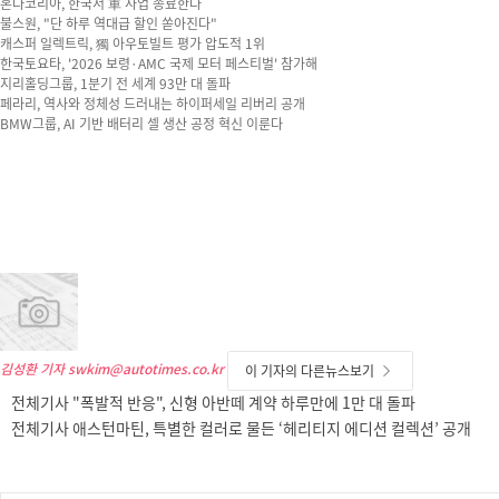
혼다코리아, 한국서 車 사업 종료한다
불스원, "단 하루 역대급 할인 쏟아진다"
캐스퍼 일렉트릭, 獨 아우토빌트 평가 압도적 1위
한국토요타, '2026 보령·AMC 국제 모터 페스티벌' 참가해
지리홀딩그룹, 1분기 전 세계 93만 대 돌파
페라리, 역사와 정체성 드러내는 하이퍼세일 리버리 공개
BMW그룹, AI 기반 배터리 셀 생산 공정 혁신 이룬다
김성환 기자
swkim@autotimes.co.kr
이 기자의 다른뉴스보기
전체기사 "폭발적 반응", 신형 아반떼 계약 하루만에 1만 대 돌파
전체기사 애스턴마틴, 특별한 컬러로 물든 ‘헤리티지 에디션 컬렉션’ 공개