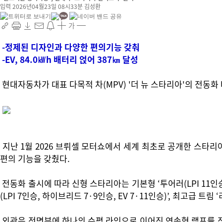
입력 2026년04월23일 08시33분
김성환
가
-정제된 디자인과 다양한 편의기능 갖춰
-EV, 84.0㎾h 배터리 얹어 387㎞ 달성
현대자동차가 대표 다목적 차(MPV) '더 뉴 스타리아'의 전동화 
지난 1월 2026 브뤼셀 모터쇼에서 세계 최초로 공개한 스타리아
편의 기능을 갖췄다.
전동화 출시에 따라 신형 스타리아는 기본형 ‘투어러(LPI 11인승, 하
(LPI 7인승, 하이브리드 7·9인승, EV 7·11인승)’, 최고급 트
외관은 전면부에 하나의 수평 라인으로 이어진 연속형 램프를 적