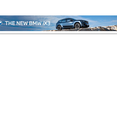
전체기사
기획/칼럼
자동차
산업/정책
모빌리티
포토/영상
상용차
리쿠르트