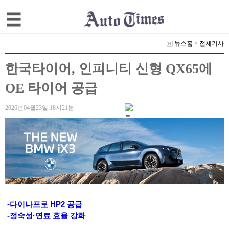
뉴스홈
>
전체기사
한국타이어, 인피니티 신형 QX65에
OE 타이어 공급
2026년04월23일 18시21분
-다이나프로 HP2 공급
-정숙성·연료 효율 강화