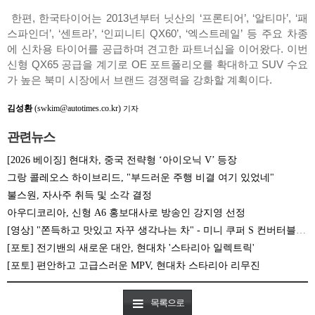
한편, 한국타이어는 2013년부터 닛산의 ‘프론티어’, ‘알티마’, ‘패
스파인더’, ‘센트라’, ‘인피니티 QX60’, ‘엑스트레일’ 등 주요 차종
에 신차용 타이어를 공급하며 견고한 파트너십을 이어왔다. 이번
신형 QX65 공급을 계기로 OE 포트폴리오를 확대하고 SUV 수요
가 높은 북미 시장에서 브랜드 경쟁력을 강화할 계획이다.
김성환
(swkim@autotimes.co.kr)
기자
관련뉴스
[2026 베이징] 현대차, 중국 전략형 ‘아이오닉 V’ 등장
그랑 콜레오스 하이브리드, "부드러운 주행 비결 여기 있었네"
불스원, 자사주 취득 및 소각 결정
아우디코리아, 신형 A6 홍보대사로 방송인 강지영 선정
[영상] "쫀득하고 맛있고 자꾸 생각나는 차" - 미니 쿠퍼 S 컨버터블 시승기
[포토] 전기밴의 새로운 대안, 현대차 '스타리아 일렉트릭'
[포토] 편안하고 고급스러운 MPV, 현대차 스타리아 리무진
목록으로