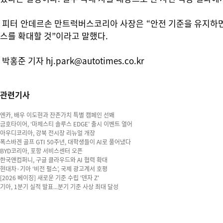
피터 안데르손 만트럭버스코리아 사장은 “안전 기준을 유지하면서
스를 확대할 것”이라고 말했다.
박홍준 기자 hj.park@autotimes.co.kr
관련기사
엔카, 배우 이도현과 잔존가치 특별 캠페인 선봬
금호타이어, ‘마제스티 솔루스 EDGE’ 출시 이벤트 열어
아우디코리아, 강북 전시장 리뉴얼 개장
폭스바겐 골프 GTI 50주년, 대학생들이 AI로 풀어냈다
BYD코리아, 포항 서비스센터 오픈
한국앤컴퍼니, 구글 클라우드와 AI 협력 확대
현대차·기아 ‘비전 펄스’, 국제 광고계서 호평
[2026 베이징] 새로운 기준 수립 '덴자 Z'
기아, 1분기 실적 발표...분기 기준 사상 최대 달성