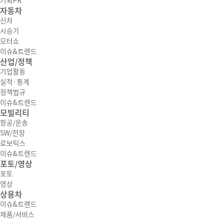
기획PR
자동차
신차
시승기
모터쇼
이슈&트렌드
산업/정책
기업활동
실적·통계
정책법규
이슈&트렌드
모빌리티
항공/운송
SW/전장
로보틱스
이슈&트렌드
포토/영상
포토
영상
상용차
이슈&트렌드
제품/서비스