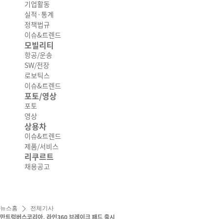
기업활동
실적·통계
정책법규
이슈&트렌드
모빌리티
항공/운송
SW/전장
로보틱스
이슈&트렌드
포토/영상
포토
영상
상용차
이슈&트렌드
제품/서비스
리쿠르트
채용공고
뉴스홈
전체기사
만트럭버스코리아, 라인360 브레이크 패드 출시