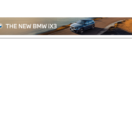
전체기사
기획/칼럼
자동차
산업/정책
모빌리티
포토/영상
상용차
리쿠르트