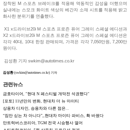
장착된 M 스포츠 브레이크를 적용해 역동적인 감성을 더했으며
실내에는 스모크 화이트 색상의 베간자 소재 시트를 적용해 밝고
화사한 분위기를 연출했다.
X1 x드라이브20i M 스포츠 프로즌 퓨어 그레이 스페셜 에디션과
X2 x드라이브20i M 스포츠 프로즌 퓨어 그레이 스페셜 에디션은
각각 40대, 10대 한정 판매되며, 가격은 각각 7,050만원, 7,200만
원이다.
김성환 기자 swkim@autotimes.co.kr
김성환
(swkim@autotimes.co.kr)
기자
관련뉴스
금호타이어, "현대 N 페스티벌 개막전 석권했다"
[포토] 11년만의 변화, 현대차 더 뉴 마이티
상용차 디자인, 승용차와 다른 점은...
“짐만 싣는 차 아니다”,,현대차 마이티·파비스, 확 바꿨다
만트럭버스코리아, TGM 전국 시승행사 열어