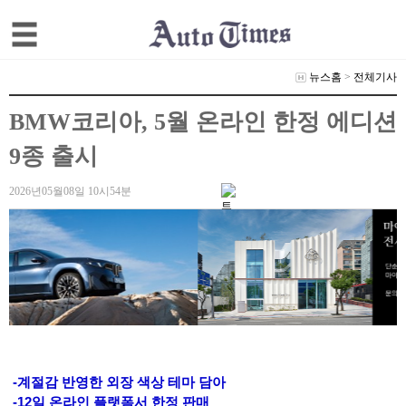
뉴스홈
>
전체기사
BMW코리아, 5월 온라인 한정 에디션
9종 출시
2026년05월08일 10시54분
-계절감 반영한 외장 색상 테마 담아
-12일 온라인 플랫폼서 한정 판매