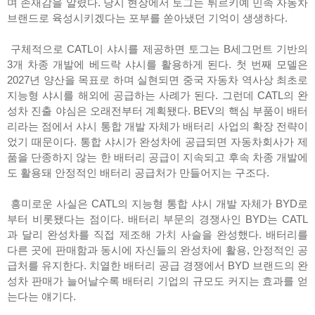
며 존재감을 알렸다. 당시 현장에서 토그는 튀르키예 민족 자동차
브랜드로 육성시키겠다는 포부를 쏟아냈던 기억이 생생하다.
구체적으로 CATL이 샤시를 제공하면 토그는 B세그먼트 기반의
3개 차종 개발에 베드락 샤시를 활용하게 된다. 첫 번째 모델은
2027년 양산을 목표로 하며 실현되면 중국 자동차 역사상 최초로
지능형 샤시를 해외에 공급하는 사례가 된다. 그런데 CATL의 완
성차 진출 야심은 오래전부터 계획됐다. BEV의 핵심 부품이 배터
리라는 점에서 샤시 통합 개발 자체가 배터리 사업의 확장 전략이
었기 때문이다. 통합 샤시가 완성차에 공급되면 자동차회사가 제
품을 단종하지 않는 한 배터리 공급이 지속되고 후속 차종 개발에
도 활용돼 안정적인 배터리 공급처가 만들어지는 구조다.
흥미로운 사실은 CATL의 지능형 통합 샤시 개발 자체가 BYD로
부터 비롯됐다는 점이다. 배터리 부문의 경쟁사인 BYD는 CATL
과 달리 완성차를 직접 제조해 가치 사슬을 완성했다. 배터리를
다른 곳에 판매함과 동시에 자신들의 완성차에 활용, 안정적인 공
급처를 유지한다. 치열한 배터리 공급 경쟁에서 BYD 브랜드의 완
성차 판매가 늘어날수록 배터리 기업의 규모도 커지는 효과를 얻
는다는 얘기다.