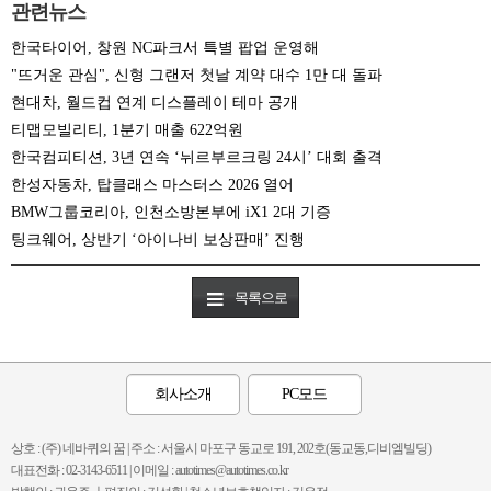
관련뉴스
한국타이어, 창원 NC파크서 특별 팝업 운영해
"뜨거운 관심", 신형 그랜저 첫날 계약 대수 1만 대 돌파
현대차, 월드컵 연계 디스플레이 테마 공개
티맵모빌리티, 1분기 매출 622억원
한국컴피티션, 3년 연속 ‘뉘르부르크링 24시’ 대회 출격
한성자동차, 탑클래스 마스터스 2026 열어
BMW그룹코리아, 인천소방본부에 iX1 2대 기증
팅크웨어, 상반기 ‘아이나비 보상판매’ 진행
목록으로
회사소개
PC모드
상호 : (주) 네바퀴의 꿈 | 주소 : 서울시 마포구 동교로 191, 202호(동교동,디비엠빌딩)
대표전화 : 02-3143-6511 | 이메일 : autotimes@autotimes.co.kr