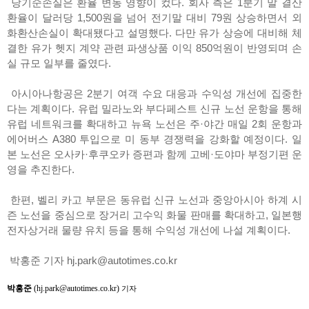
당기순손실은 환율 변동 영향이 컸다. 회사 측은 1분기 말 결산
환율이 달러당 1,500원을 넘어 전기말 대비 79원 상승하면서 외
화환산손실이 확대됐다고 설명했다. 다만 유가 상승에 대비해 체
결한 유가 헷지 계약 관련 파생상품 이익 850억원이 반영되며 손
실 규모 일부를 줄였다.
아시아나항공은 2분기 여객 수요 대응과 수익성 개선에 집중한
다는 계획이다. 유럽 밀라노와 부다페스트 신규 노선 운항을 통해
유럽 네트워크를 확대하고 뉴욕 노선은 주·야간 매일 2회 운항과
에어버스 A380 투입으로 미 동부 경쟁력을 강화할 예정이다. 일
본 노선은 오사카·후쿠오카 증편과 함께 고베·도야마 부정기편 운
영을 추진한다.
한편, 벨리 카고 부문은 동유럽 신규 노선과 중앙아시아 하계 시
즌 노선을 중심으로 장거리 고수익 화물 판매를 확대하고, 일본행
전자상거래 물량 유치 등을 통해 수익성 개선에 나설 계획이다.
박홍준 기자 hj.park@autotimes.co.kr
박홍준
(hj.park@autotimes.co.kr)
기자