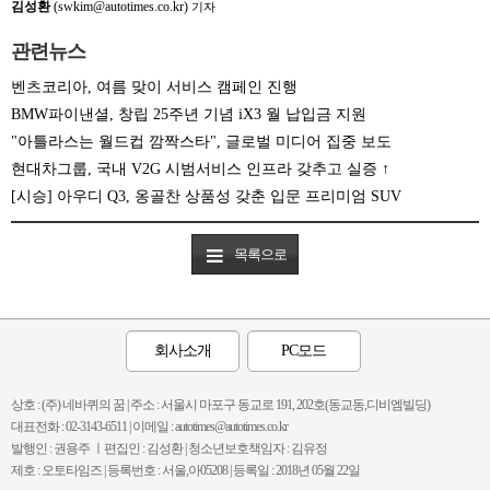
김성환
(swkim@autotimes.co.kr)
기자
관련뉴스
벤츠코리아, 여름 맞이 서비스 캠페인 진행
BMW파이낸셜, 창립 25주년 기념 iX3 월 납입금 지원
"아틀라스는 월드컵 깜짝스타", 글로벌 미디어 집중 보도
현대차그룹, 국내 V2G 시범서비스 인프라 갖추고 실증 ↑
[시승] 아우디 Q3, 옹골찬 상품성 갖춘 입문 프리미엄 SUV
목록으로
회사소개
PC모드
상호 : (주) 네바퀴의 꿈 | 주소 : 서울시 마포구 동교로 191, 202호(동교동,디비엠빌딩)
대표전화 : 02-3143-6511 | 이메일 : autotimes@autotimes.co.kr
발행인 : 권용주 ㅣ편집인 : 김성환 | 청소년보호책임자 : 김유정
제호 : 오토타임즈 | 등록번호 : 서울,아05208 | 등록일 : 2018년 05월 22일