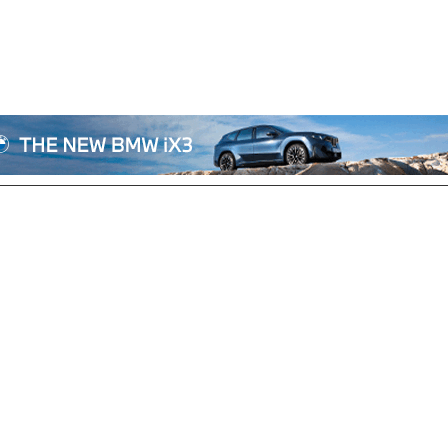
전체기사
기획/칼럼
자동차
산업/정책
모빌리티
포토/영상
상용차
리쿠르트