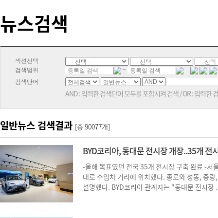
뉴스검색
섹션선택
검색범위
~
검색단어
AND : 입력한 검색단어 모두를 포함시켜 검색 / OR : 입력한
일반뉴스 검색결과
[총
90077
개]
BYD코리아, 동대문 전시장 개장..35개 전시장
-올해 목표였던 전국 35개 전시장 구축 완료 -서
대로 수입차 거리에 위치했다. 종로와 성동, 중
설명했다. BYD코리아 관계자는 "동대문 전시장 ..