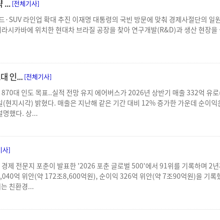
...
[전체기사]
리드·SUV 라인업 확대 추진 이재명 대통령의 국빈 방문에 맞춰 경제사절단의 
피라시카바에 위치한 현대차 브라질 공장을 찾아 연구개발(R&D)과 생산 현장을
.
 인...
[전체기사]
해 870대 인도 목표..실적 전망 유지 에어버스가 2026년 상반기 매출 332억 유로(
29일(현지시각) 밝혔다. 매출은 지난해 같은 기간 대비 12% 증가한 가운데 순이
명했다. 상...
기사]
경제 전문지 포춘이 발표한 '2026 포춘 글로벌 500'에서 91위를 기록하며 2년
,040억 위안(약 172조8,600억원), 순이익 326억 위안(약 7조90억원)을
는 친환경...