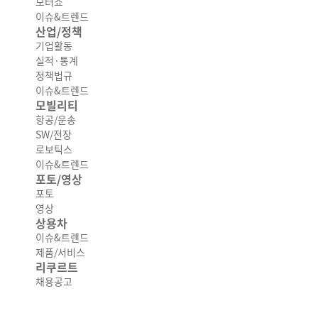
모터쇼
이슈&트렌드
산업/정책
기업활동
실적·통계
정책법규
이슈&트렌드
모빌리티
항공/운송
SW/전장
로보틱스
이슈&트렌드
포토/영상
포토
영상
상용차
이슈&트렌드
제품/서비스
리쿠르트
채용공고