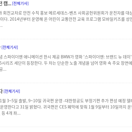
캠...
[전체기사]
와 회전교차로 안전 수칙 홍보 메르세데스-벤츠 사회공헌위원회가 운전자를 대상
이다. 2014년부터 운영해 온 어린이 교통안전 교육 프로그램 모바일키즈를 성인
.
다
[전체기사]
 기념 스파이더맨 애니메이션 한시 제공 BMW가 영화 '스파이더맨: 브랜드 뉴 데이'
와 5시리즈 세단이 등장한다. 두 차는 단순한 노출 개념을 넘어 영화 속 주요 장
...
다
[전체기사]
영 -1월 3~5일 출발, 9~10일 귀국편 운영 -대한항공도 부정기편 추가 편성 
한다고 31일 밝혔다. 귀국편은 CES 폐막에 맞춰 1월 9일부터 10일까지 운항
 4개 좌...