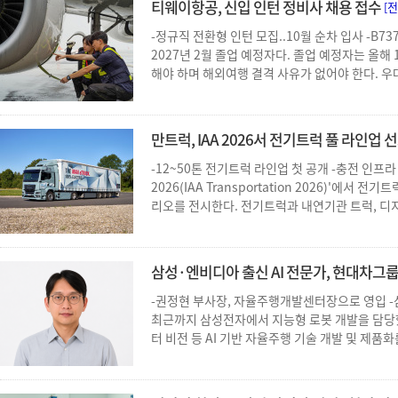
티웨이항공, 신입 인턴 정비사 채용 접수
[
-정규직 전환형 인턴 모집..10월 순차 입사 -B
2027년 2월 졸업 예정자다. 졸업 예정자는 올해
해야 하며 해외여행 결격 사유가 없어야 한다. 우대 
만트럭, IAA 2026서 전기트럭 풀 라인업 선
-12~50톤 전기트럭 라인업 첫 공개 -충전 인프
2026(IAA Transportation 2026)'에서
리오를 전시한다. 전기트럭과 내연기관 트럭, 디지
삼성·엔비디아 출신 AI 전문가, 현대차그룹 A
-권정현 부사장, 자율주행개발센터장으로 영입 -
최근까지 삼성전자에서 지능형 로봇 개발을 담당했
터 비전 등 AI 기반 자율주행 기술 개발 및 제품화를