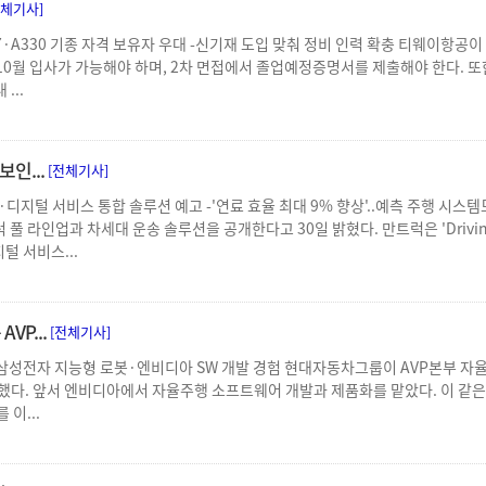
전체기사]
737·A330 기종 자격 보유자 우대 -신기재 도입 맞춰 정비 인력 확충 티웨이항
 10월 입사가 가능해야 하며, 2차 면접에서 졸업예정증명서를 제출해야 한다. 또한
...
보인...
[전체기사]
라·디지털 서비스 통합 솔루션 예고 -'연료 효율 최대 9% 향상'..예측 주행 시
 전기트럭 풀 라인업과 차세대 운송 솔루션을 공개한다고 30일 밝혔다. 만트럭은 'Drivin
털 서비스...
VP...
[전체기사]
삼성전자 지능형 로봇·엔비디아 SW 개발 경험 현대자동차그룹이 AVP본부 자
다. 앞서 엔비디아에서 자율주행 소프트웨어 개발과 제품화를 맡았다. 이 같은 
 이...