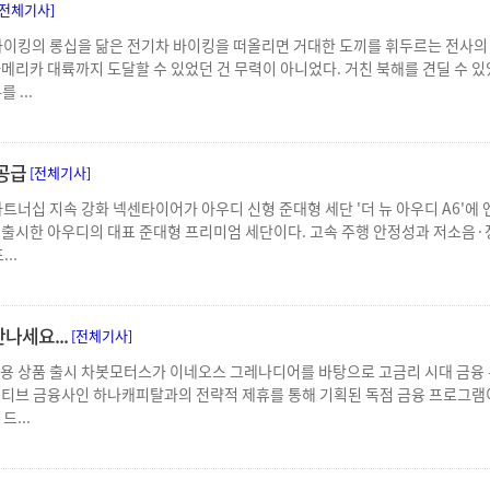
[전체기사]
.바이킹의 롱십을 닮은 전기차 바이킹을 떠올리면 거대한 도끼를 휘두르는 전사의 
리카 대륙까지 도달할 수 있었던 건 무력이 아니었다. 거친 북해를 견딜 수 있었던
 ...
 공급
[전체기사]
 파트너십 지속 강화 넥센타이어가 아우디 신형 준대형 세단 '더 뉴 아우디 A6'
변경 출시한 아우디의 대표 준대형 프리미엄 세단이다. 고속 주행 안정성과 저소음
..
나세요...
[전체기사]
 전용 상품 출시 차봇모터스가 이네오스 그레나디어를 바탕으로 고금리 시대 금융 
티브 금융사인 하나캐피탈과의 전략적 제휴를 통해 기획된 독점 금융 프로그램이다
...