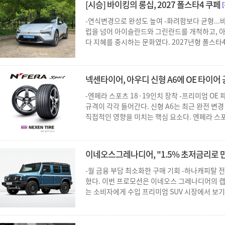
[시승] 바이킹의 롱십, 2027 폴스타4 쿠페
-연식변경으로 완성도 높여 -화려함보다 균형..
럽을 넘어 아이슬란드와 그린란드를 개척하고, 아메
다 지혜를 중시하는 문화였다. 2027년형 폴스타4를
넥센타이어, 아우디 신형 A6에 OE 타이어
-엔페라 스포츠 18·19인치 장착 -프리미엄 OE
규격이 각각 들어간다. 신형 A6는 최근 완전 
직접적인 영향을 미치는 핵심 요소다. 엔페라 스포.
이네오스그레나디어, "1.5% 초저금리로 만
-월 금융 부담 최소화한 구매 기회 -하나캐피탈
혔다. 이번 프로모션은 이네오스 그레나디어의 캡
는 소비자에게 수입 프리미엄 SUV 시장에서 보기 드