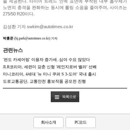
을 제공한다. 타이어 트레드 안쪽 표면에 부착된 내부 흡수체가
노면의 충격을 완화하는 동시에 롤링 소음을 줄여주며, 사이즈는
275/50 R20이다.
김성환 기자 swkim@autotimes.co.kr
박홍준
(hj.park@autotimes.co.kr)
기자
관련뉴스
'편도 카셰어링' 이용자 증가세..심야 수요 많았다
JLR코리아, 세련미 갖춘 신형 '레인지로버 벨라' 선봬
미니코리아, 4세대 '뉴 미니 쿠퍼 S 3-도어' 국내 출시
도로교통공단, 교통안전 홍보작품 공모전 진행
목록으로
회사소개
PC모드