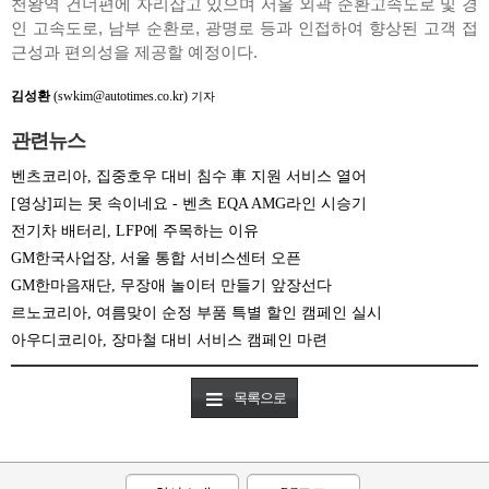
천왕역 건너편에 자리잡고 있으며 서울 외곽 순환고속도로 및 경
인 고속도로, 남부 순환로, 광명로 등과 인접하여 향상된 고객 접
근성과 편의성을 제공할 예정이다.
김성환
(swkim@autotimes.co.kr)
기자
관련뉴스
벤츠코리아, 집중호우 대비 침수 車 지원 서비스 열어
[영상]피는 못 속이네요 - 벤츠 EQA AMG라인 시승기
전기차 배터리, LFP에 주목하는 이유
GM한국사업장, 서울 통합 서비스센터 오픈
GM한마음재단, 무장애 놀이터 만들기 앞장선다
르노코리아, 여름맞이 순정 부품 특별 할인 캠페인 실시
아우디코리아, 장마철 대비 서비스 캠페인 마련
목록으로