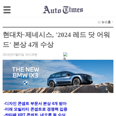
뉴스홈
>
현대차·제네시스, '2024 레드 닷 어워
드' 본상 4개 수상
2024년07월03일 10시28분
-디자인 콘셉트 부문서 본상 4개 받아
-미래 모빌리티 콘셉트로 경쟁력 입증
-싼타페 XRT 콘셉트, 네오룬 등 수상