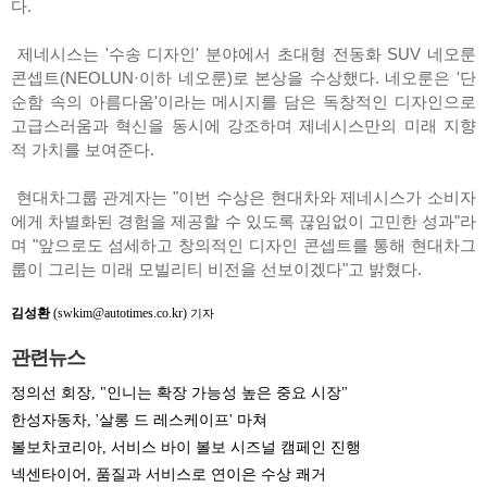
다.
제네시스는 '수송 디자인' 분야에서 초대형 전동화 SUV 네오룬
콘셉트(NEOLUN·이하 네오룬)로 본상을 수상했다. 네오룬은 '단
순함 속의 아름다움'이라는 메시지를 담은 독창적인 디자인으로
고급스러움과 혁신을 동시에 강조하며 제네시스만의 미래 지향
적 가치를 보여준다.
현대차그룹 관계자는 "이번 수상은 현대차와 제네시스가 소비자
에게 차별화된 경험을 제공할 수 있도록 끊임없이 고민한 성과"라
며 "앞으로도 섬세하고 창의적인 디자인 콘셉트를 통해 현대차그
룹이 그리는 미래 모빌리티 비전을 선보이겠다"고 밝혔다.
김성환
(swkim@autotimes.co.kr)
기자
관련뉴스
정의선 회장, "인니는 확장 가능성 높은 중요 시장"
한성자동차, '살롱 드 레스케이프' 마쳐
볼보차코리아, 서비스 바이 볼보 시즈널 캠페인 진행
넥센타이어, 품질과 서비스로 연이은 수상 쾌거