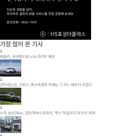
가장 많이 본 기사
1
테슬라, 국내에 FSD v14 라이트 배포
2
[하이빔] ID. 크로스, 폭스바겐의 어깨는 그 어느 때보다 무겁다
3
누적 305만km...만트럭버스코리아, ‘맥스 마일리지 마스터’ 마쳐
4