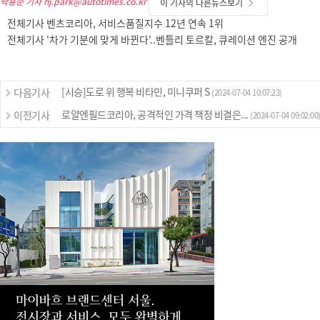
박홍준 기자
hj.park@autotimes.co.kr
이 기자의 다른뉴스보기
전체기사 벤츠코리아, 서비스품질지수 12년 연속 1위
전체기사 '차가 기분에 맞게 바뀐다'..벤틀리 토르칼, 큐레이션 엔진 공개
[시승]도로 위 행복 비타민, 미니쿠퍼 S
다음기사
(2024-07-04 10:07:23)
로얄엔필드코리아, 공격적인 가격 책정 비결은...
이전기사
(2024-07-04 09:02:00