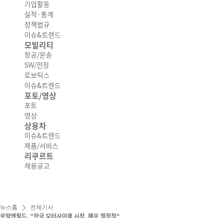
기업활동
실적·통계
정책법규
이슈&트렌드
모빌리티
항공/운송
SW/전장
로보틱스
이슈&트렌드
포토/영상
포토
영상
상용차
이슈&트렌드
제품/서비스
리쿠르트
채용공고
뉴스홈
전체기사
로얄엔필드, "한국 모터사이클 시장, 매우 열정적"