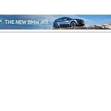
전체기사
기획/칼럼
자동차
산업/정책
모빌리티
포토/영상
상용차
리쿠르트