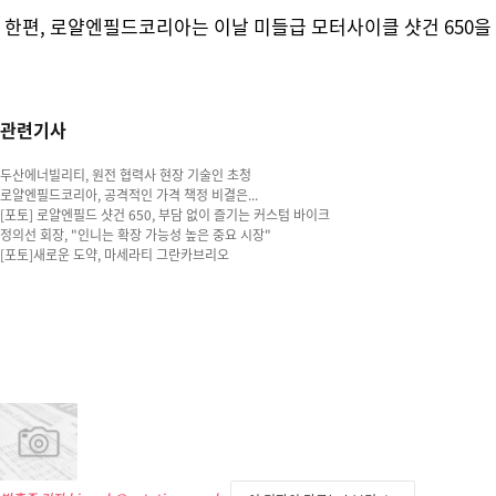
한편, 로얄엔필드코리아는 이날 미들급 모터사이클 샷건 650을 
관련기사
두산에너빌리티, 원전 협력사 현장 기술인 초청
로얄엔필드코리아, 공격적인 가격 책정 비결은...
[포토] 로얄엔필드 샷건 650, 부담 없이 즐기는 커스텀 바이크
정의선 회장, "인니는 확장 가능성 높은 중요 시장"
[포토]새로운 도약, 마세라티 그란카브리오