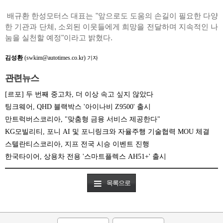
배규환 한성모터스 대표는 "앞으로도 도움의 손길이 필요한 다양
한 기관과 단체, 소외된 이웃들에게 희망을 전달하며 지속적인 나
눔을 실천할 예정"이라고 밝혔다.
김성환
(swkim@autotimes.co.kr)
기자
관련뉴스
[르포] 두 번째 중고차, 더 이상 속고 싶지 않았다
팅크웨어, QHD 블랙박스 '아이나비 Z9500' 출시
만트럭버스코리아, "맞춤형 금융 서비스 제공한다"
KG모빌리티, 포니 AI 및 포니링크와 자율주행 기술협력 MOU 체결
스텔란티스코리아, 지프 전국 시승 이벤트 진행
한국타이어, 상용차 전용 '스마트플렉스 AH51+' 출시
목록으로