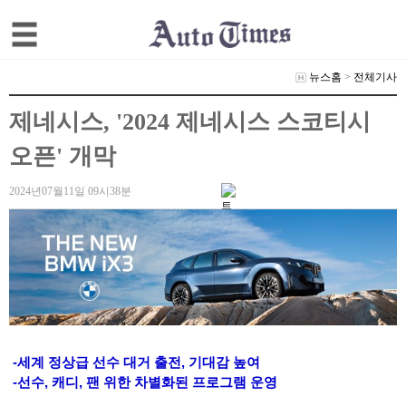
뉴스홈
>
전체기사
제네시스, '2024 제네시스 스코티시
오픈' 개막
2024년07월11일 09시38분
-세계 정상급 선수 대거 출전, 기대감 높여
-선수, 캐디, 팬 위한 차별화된 프로그램 운영