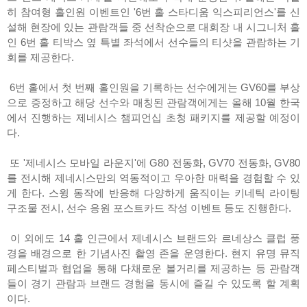
히 참여형 홀인원 이벤트인 '6번 홀 스타디움 익스피리언스'를 신
설해 현장에 있는 관람객들 중 선착순으로 대회장 내 시그니처 홀
인 6번 홀 티박스 옆 특별 좌석에서 선수들의 티샷을 관람하는 기
회를 제공한다.
6번 홀에서 첫 번째 홀인원을 기록하는 선수에게는 GV60를 부상
으로 증정하고 해당 선수와 매칭된 관람객에게는 올해 10월 한국
에서 진행하는 제네시스 챔피언십 초청 패키지를 제공할 예정이
다.
또 '제네시스 모바일 라운지'에 G80 전동화, GV70 전동화, GV80
를 전시해 제네시스만의 역동적이고 우아한 매력을 경험할 수 있
게 한다. 스윙 동작에 반응해 다양하게 움직이는 키네틱 라이팅
구조물 전시, 선수 응원 포스트카드 작성 이벤트 등도 진행한다.
이 외에도 14 홀 인근에서 제네시스 브랜드와 르네상스 클럽 풍
경을 배경으로 한 기념사진 촬영 존을 운영한다. 현지 유명 뮤직
페스티벌과 협업을 통해 다채로운 볼거리를 제공하는 등 관람객
들이 경기 관람과 브랜드 경험을 동시에 즐길 수 있도록 할 계획
이다.