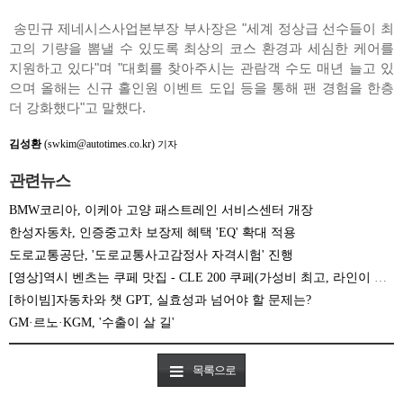
송민규 제네시스사업본부장 부사장은 "세계 정상급 선수들이 최
고의 기량을 뽐낼 수 있도록 최상의 코스 환경과 세심한 케어를
지원하고 있다"며 "대회를 찾아주시는 관람객 수도 매년 늘고 있
으며 올해는 신규 홀인원 이벤트 도입 등을 통해 팬 경험을 한층
더 강화했다"고 말했다.
김성환
(swkim@autotimes.co.kr)
기자
관련뉴스
BMW코리아, 이케아 고양 패스트레인 서비스센터 개장
한성자동차, 인증중고차 보장제 혜택 'EQ' 확대 적용
도로교통공단, '도로교통사고감정사 자격시험' 진행
[영상]역시 벤츠는 쿠페 맛집 - CLE 200 쿠페(가성비 최고, 라인이 미쳤습니다)
[하이빔]자동차와 챗 GPT, 실효성과 넘어야 할 문제는?
GM·르노·KGM, '수출이 살 길'
목록으로