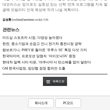
대모비스는 앞으로도 실효성 있는 산학 연계 프로그램을 지속 발
굴해 모빌리티 인재 육성에 적극 나설 계획이다.
김성환
(swkim@autotimes.co.kr)
기자
관련뉴스
미드십 스포츠카 시장, 다양성 높아졌다
한전, 중소기업과 손잡고 인니 전기차 충전시장 공략
람보르기니, PHEV로 돌아온 '우루스 SE' 특징 다섯 가지
한국타이어, 프로모션 당첨자 ‘아이오닉5N’ 증정
현대차 일렉 시티 타운, '야쿠시마'서 탄소배출 없이 달린다
GM 한국사업장, 임단협 잠정 합의안 도출
목록으로
회사소개
PC모드