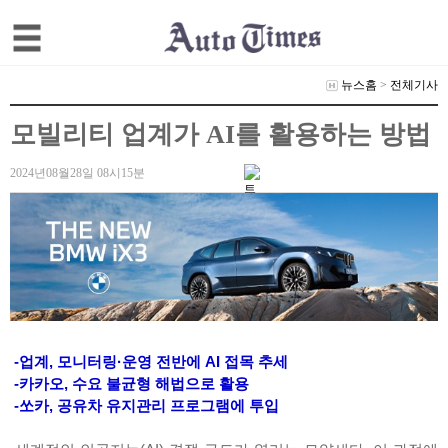
뉴스홈
>
전체기사
모빌리티 업계가 AI를 활용하는 방법
2024년08월28일 08시15분
-업계, 모니터링·운영 전반에 AI 접목 추세
-카카오, 수요 불균형 해법으로 활용
-쏘카, 공유차 유지관리 프로그램에 투입