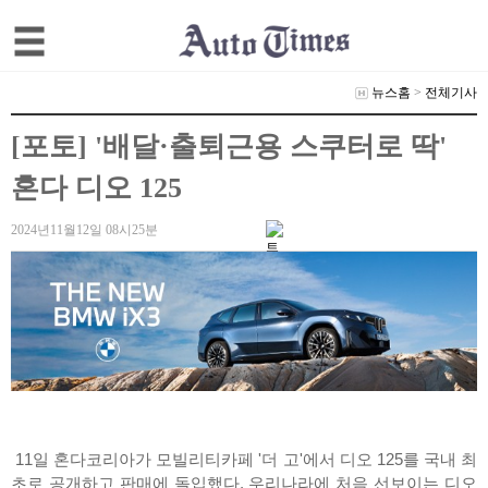
뉴스홈
>
전체기사
[포토] '배달·출퇴근용 스쿠터로 딱'
혼다 디오 125
2024년11월12일 08시25분
11일 혼다코리아가 모빌리티카페 '더 고'에서 디오 125를 국내 최
초로 공개하고 판매에 돌입했다. 우리나라에 처음 선보이는 디오