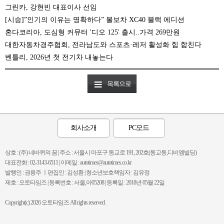
그린카, 강현빈 대표이사 선임
[시승]”인기의 이유는 명확하다” 볼보차 XC40 블랙 에디션
혼다코리아, 도심형 커뮤터 '디오 125' 출시..가격 269만원
대한자동차경주협회, 전라남도와 스포츠·레저 활성화 힘 합친다
벤틀리, 2026년 첫 전기차 내놓는다
목록으로
회사소개
PC모드
상호 : (주) 네바퀴의 꿈 | 주소 : 서울시 마포구 동교로 191, 202호(동교동,디비엠빌딩)
대표전화 : 02-3143-6511 | 이메일 : autotimes@autotimes.co.kr
발행인 : 권용주 ㅣ편집인 : 김성환 | 청소년보호책임자 : 김유정
제호 : 오토타임즈 | 등록번호 : 서울,아05208 | 등록일 : 2018년 05월 22일
Copyright(c) 2026 오토타임즈 All rights reserved.