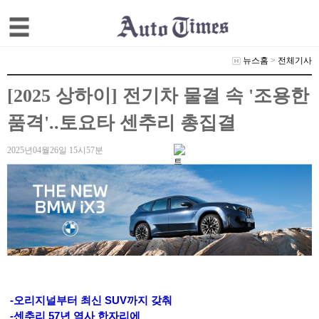
뉴스홈
>
전체기사
[2025 상하이] 전기차 물결 속 '조용한
품격'..토요타 센추리 총집결
2025년04월26일 15시57분
-오리지널부터 최신 SUV까지 갖춰
-센추리 57년 역사 한자리에