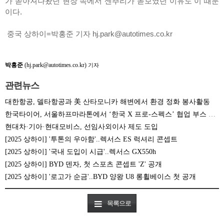
가 쏟아져나왔던 현장 속에서 센추리가 돋보였던 이유도 이 때문
이다.
중국 상하이=박홍준 기자 hj.park@autotimes.co.kr
박홍준
(hj.park@autotimes.co.kr)
기자
관련뉴스
대한항공, 델타항공과 美 산타모니카 해변에서 환경 정화 봉사활동
한국타이어, 서울하프마라톤에서 ‘한국 X 프로-스펙스’ 협업 부스 공개
현대차·기아·현대모비스, 선임사외이사 제도 도입
[2025 상하이] '투톤의 우아함'..렉서스 ES 럭셔리 콘셉트
[2025 상하이] '국내 도입이 시급'..렉서스 GX550h
[2025 상하이] BYD 덴자, 첫 스포츠 콘셉트 'Z' 공개
[2025 상하이] '로고가 순금'..BYD 양왕 U8 롱휠베이스 첫 공개
목록으로