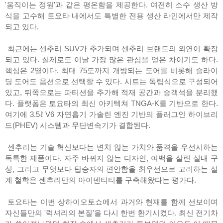
'움직이는 정원'과 같은 평온함을 제공한다. 여전히 소수 생산 방
식을 고수해 토요타 내에서도 특별한 전용 생산 라인에서만 제작
되고 있다.
최근에는 센추리 SUV가 추가되며 센추리 브랜드의 외연이 확장
되고 있다. 실제로도 이날 가장 많은 관심을 얻은 차이기도 하다.
핵심은 2열이다. 최대 75도까지 개방되는 도어를 비롯해 슬라이
딩 도어도 옵션으로 선택할 수 있다. 시트는 독립식으로 구성되어
있고, 뒤쪽으로는 파티션을 추가해 적재 공간과 승객석을 분리했
다. 플랫폼은 토요타의 최신 아키텍쳐 TNGA-K를 기반으로 한다.
여기에 3.5ℓ V6 자연흡기 가솔린 엔진 기반의 플러그인 하이브리
드(PHEV) 시스템과 무단변속기가 결합된다.
센추리는 기술 혁신보다는 변치 않는 가치와 품격을 우선시하는
독특한 제품이다. 자주 바뀌지 않는 디자인, 여백을 살린 실내 구
성, 그리고 무엇보다 탑승자의 편안함을 최우선으로 고려하는 설
계 철학은 센추리만의 아이덴티티를 구축해왔다는 평가다.
토요타는 이번 상하이오토쇼에서 과거와 현재를 함께 선보이며
자신들만의 '럭셔리의 본질'을 다시 한번 환기시켰다. 최신 전기차