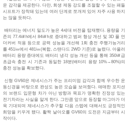
운 감각을 제공한다. 다만, 회생 제동 강도를 조절할 수 있는 패들
시프트가 장착돼 있는데 여러 단계로 쪼개져 있어 자주 사용 하지
는 않을 듯하다.
배터리는 에너지 밀도가 높은 4세대 버전을 탑재했다. 용량을 기
존의 77.4㎾h에서 84㎾h로 증대하고 범퍼 형상 개선 및 3D 풀 언
더커버 적용 등으로 공력 성능을 개선해 1회 충전 주행가능거리
를 451㎞에서 481㎞(복합, 스탠다드 2WD 기준)로 늘렸다. 아울러
배터리 용량 증대에도 배터리 냉각 성능 개선 등을 통해 350㎾급
초급속 충전 시 기존과 동일한 18분(배터리 용량 10%→80%)의
충전 성능을 확보했다.
신형 GV60은 제네시스가 주는 프리미엄 감각과 함께 우수한 운
동신경을 바탕으로 완성도 높은 모습을 보여줬다. 애매한 포지션
의 브랜드 입문형 차가 아닌 방향과 목표가 명확한 진정성 있는
전기차라는 사실을 알게 한다. 그만큼 앞으로 등장할 마그마가 더
욱 기대되며 제네시스가 추구할 다음 스텝에 대해서도 긍정적인
희망을 키우게 됐다. 활짝 날아오를 GV60의 도전은 지금부터 시
작이다.