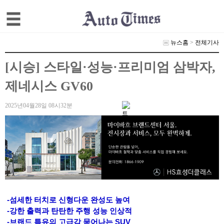
뉴스홈
>
전체기사
[시승] 스타일·성능·프리미엄 삼박자,
제네시스 GV60
2025년04월28일 08시32분
-섬세한 터치로 신형다운 완성도 높여
-강한 출력과 탄탄한 주행 성능 인상적
-브랜드 특유의 고급감 묻어나는 SUV