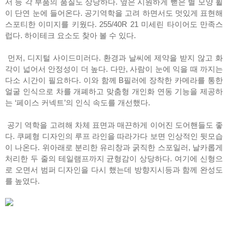
서 등 각 부품의 품질도 상당하다. 옆은 시원하게 뻗은 별 모양 휠
이 단연 눈에 들어온다. 공기역학을 고려 하면서도 멋있게 표현해
스포티한 이미지를 키웠다. 255/40R 21 미세린 타이어도 만족스
럽다. 하이테크 요소도 찾아 볼 수 있다.
먼저, 디지털 사이드미러다. 환경과 날씨에 제약을 받지 않고 화
각이 넓어서 안정성이 더 높다. 다만, 사람이 눈에 익을 때 까지는
다소 시간이 필요하다. 이와 함께 B필러에 장착한 카메라를 통한
얼굴 인식으로 차를 개폐하고 맞춤형 개인화 연동 기능을 제공하
는 ‘페이스 커넥트’의 인식 속도를 개선했다.
공기 역학을 고려해 차체 표면과 매끈하게 이어진 도어핸들도 좋
다. 쿠페형 디자인의 루프 라인을 따라가다 보면 인상적인 뒷모습
이 나온다. 위아래로 분리한 유리창과 굵직한 스포일러, 날카롭게
처리한 두 줄의 테일램프까지 균형감이 상당하다. 여기에 신형으
로 오면서 범퍼 디자인을 다시 했는데 방향지시등과 함께 완성도
를 높였다.