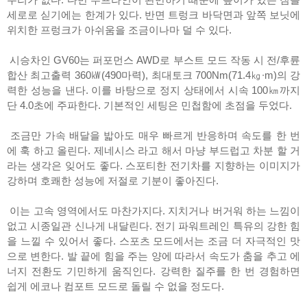
세로로 싣기에는 한계가 있다. 반면 트렁크 바닥면과 앞쪽 보닛에
위치한 프렁크가 아쉬움을 조금이나마 덜 수 있다.
시승차인 GV60는 퍼포먼스 AWD로 부스트 모드 작동 시 전/후륜
합산 최고출력 360㎾(490마력), 최대토크 700Nm(71.4㎏∙m)의 강
력한 성능을 낸다. 이를 바탕으로 정지 상태에서 시속 100㎞까지
단 4.0초에 주파한다. 기본적인 세팅은 민첩함에 초점을 두었다.
조금만 가속 배달을 밟아도 매우 빠르게 반응하며 속도를 한 번
에 훅 하고 올린다. 제네시스 라고 해서 마냥 부드럽고 차분 할 거
라는 생각은 잊어도 좋다. 스포티한 전기차를 지향하는 이미지가
강하며 호쾌한 성능에 저절로 기분이 좋아진다.
이는 고속 영역에서도 마찬가지다. 지치거나 버거워 하는 느낌이
없고 시종일관 신나게 내달린다. 전기 파워트레인 특유의 강한 힘
을 느낄 수 있어서 좋다. 스포츠 모드에서는 조금 더 자극적인 맛
으로 변한다. 발 끝에 힘을 주는 양에 따라서 속도가 춤을 추고 에
너지 전환도 기민하게 움직인다. 강력한 질주를 한 번 경험하면
쉽게 에코나 컴포트 모드로 돌릴 수 없을 정도다.