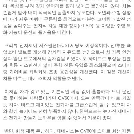
다. 욕심을 부려 깊게 앞머리를 찔러 넣어도 불안하지 않다. 차는
손쉽게 받아 내며 적극적인 탈출까지 유도한다. 노면과 주행 상황
에 따라 좌우 바퀴에 구동력을 최적으로 배분해 코너링과 발진 성
능을 높여주는 ‘전자식 차동 제한 장치(e-LSD)’ 등 다양한 주행 특
화 기능이 운전의 즐거움을 더한다.
프리뷰 전자제어 서스펜션(ECS) 세팅도 이상적이다. 전/후륜 쇽
업소버 밸브를 개선해 감쇠력 자유도를 높임으로써 차 거동 안정
성과 일반 도로에서의 승차감을 키웠다. 또 하이드로 부싱을 전륜
과 후륜 서스펜션에 넣어 주행 진동 유입을 최소화했으며 스티어
링 기어비를 최적화해 조종 응답성을 개선했다. 이 같은 개선이
차를 다루는 데에 조력자 역할을 해낸다.
이처럼 차가 갖고 있는 기본적인 세팅 값이 훌륭하다 보니 운전
을 좋아하는 사람들이라면 GV60에서 오는 만족감이 배로 커질
듯 하다. 빠르고 재미있는 전기차를 고급스럽게 탈 수 있으며 차
와 함께 놀기에도 전혀 부족하지 않다. 한편으로는 높아진 제네시
스 전기차 만들기 노하우를 엿볼 수 있어서 기분이 좋다.
반면, 회생 제동 무난하다. 제네시스는 GV60에 스마트 회생 제동