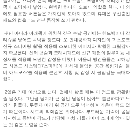
돌아가는 스피어 변속 레버는 크리스탈로 투명하게 처리했고 안
쪽에 조명까지 넣었다. 완벽한 하나의 오브제 역할을 한다. 이 외
에도 필요한 버튼들은 가지런히 모아져 있으며 휴대폰 무선충전
패드와 컵홀더도 전부 큼직해 쓰기 편하다.
뿐만 아니라 아래쪽에 위치한 깊은 수납 공간에는 핸드백이나 각
티슈를 넣어도 넉넉할 정도다. 또 인체공학적 디자인의 ‘3-스포크
신규 스티어링 휠’을 적용해 스포티한 이미지와 탁월한 그립감까
지 확보했다. 센터 콘솔과 크래시패드에 신규 패턴의 알루미늄 내
장재를 적용해 모던한 감성을 더했다. 아울러 뱅앤올룹슨 고해상
도 사운드 시스템(17스피커)에 차세대 몰입형 공간 음향기술 ‘돌
비 애트모스’를 적용해 콘텐츠 시청 및 감상 시 몰입감을 극대화
했다.
2열은 기대 이상으로 넓다. 겉에서 봤을 때는 이 정도로 광활한
줄 몰랐다. 그만큼 덩치가 큰 성인 남성이 앉아도 불편하다고 느
끼기 힘들다. 무릎과 머리 위 공간 모두 넉넉하며 가운데 턱도 없
기 때문이다. 시트의 착좌감은 뛰어나다. 부드러운 가죽이 몸을
지지하고 등받이 각도가 상당해 마치 리클라이너 쇼파에 앉아 있
는 것 같은 느낌을 준다.