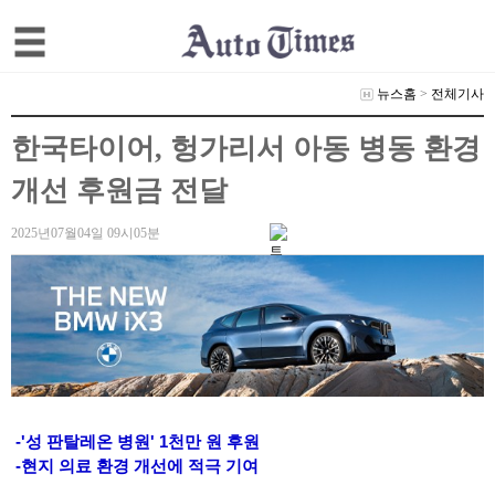
뉴스홈
>
전체기사
한국타이어, 헝가리서 아동 병동 환경
개선 후원금 전달
2025년07월04일 09시05분
-'성 판탈레온 병원' 1천만 원 후원
-현지 의료 환경 개선에 적극 기여