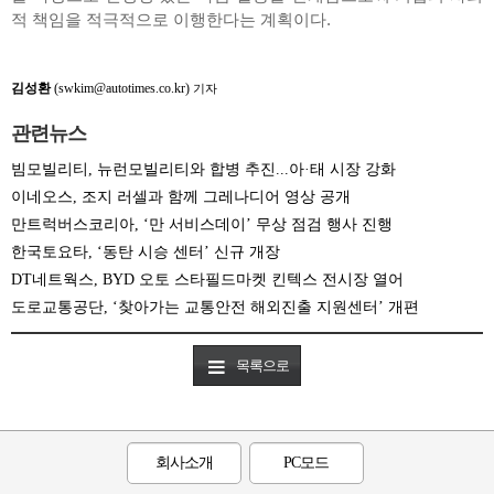
적 책임을 적극적으로 이행한다는 계획이다.
김성환
(swkim@autotimes.co.kr)
기자
관련뉴스
빔모빌리티, 뉴런모빌리티와 합병 추진...아·태 시장 강화
이네오스, 조지 러셀과 함께 그레나디어 영상 공개
만트럭버스코리아, ‘만 서비스데이’ 무상 점검 행사 진행
한국토요타, ‘동탄 시승 센터’ 신규 개장
DT네트웍스, BYD 오토 스타필드마켓 킨텍스 전시장 열어
도로교통공단, ‘찾아가는 교통안전 해외진출 지원센터’ 개편
목록으로
회사소개
PC모드