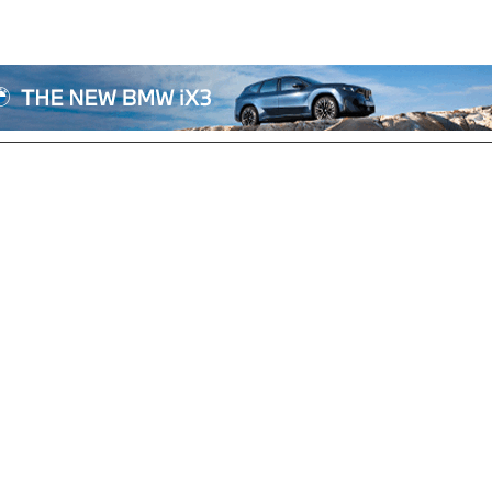
전체기사
기획/칼럼
자동차
산업/정책
모빌리티
포토/영상
상용차
리쿠르트