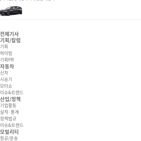
전체기사
기획/칼럼
기획
하이빔
기획PR
자동차
신차
시승기
모터쇼
이슈&트렌드
산업/정책
기업활동
실적·통계
정책법규
이슈&트렌드
모빌리티
항공/운송