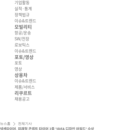
기업활동
실적·통계
정책법규
이슈&트렌드
모빌리티
항공/운송
SW/전장
로보틱스
이슈&트렌드
포토/영상
포토
영상
상용차
이슈&트렌드
제품/서비스
리쿠르트
채용공고
뉴스홈
전체기사
넥센타이어, 미래형 콘셉트 타이어 2종 'IDEA 디자인 어워드' 수상