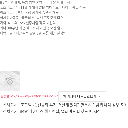
B1불스원케어, 독립 법인 출범하고 매장 확대 나서
폴스타코리아, 11월 대대적 OTA 업데이트…네이버 웨일 적용
이스타항공, 부산 거점 경력직 승무원 채용
아시아나항공, '국군의 날' 특별 프로모션 마련
기아, RSG와 PV5 실증사업 적극 나선다
기아, 80주년 기념 헤리티지 사진 공모전 열어
티맵모빌리티, "추석 당일 6일 교통 체증 절정"
김성환 기자
swkim@autotimes.co.kr
이 기자의 다른뉴스보기
전체기사 "조현범 式 전동화 투자 결실 맺었다", 한온시스템 캐나다 정부 지원
전체기사 BMW 레이디스 챔피언십, 얼리버드 티켓 판매 시작