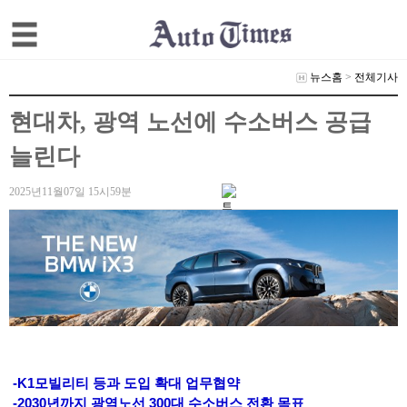
뉴스홈
>
전체기사
현대차, 광역 노선에 수소버스 공급
늘린다
2025년11월07일 15시59분
-K1모빌리티 등과 도입 확대 업무협약
-2030년까지 광역노선 300대 수소버스 전환 목표