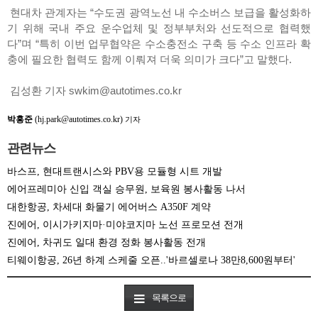
현대차 관계자는 “수도권 광역노선 내 수소버스 보급을 활성화하
기 위해 국내 주요 운수업체 및 정부부처와 선도적으로 협력했
다”며 “특히 이번 업무협약은 수소충전소 구축 등 수소 인프라 확
충에 필요한 협력도 함께 이뤄져 더욱 의미가 크다”고 말했다.
김성환 기자 swkim@autotimes.co.kr
박홍준
(hj.park@autotimes.co.kr)
기자
관련뉴스
바스프, 현대트랜시스와 PBV용 모듈형 시트 개발
에어프레미아 신입 객실 승무원, 보육원 봉사활동 나서
대한항공, 차세대 화물기 에어버스 A350F 계약
진에어, 이시가키지마·미야코지마 노선 프로모션 전개
진에어, 차귀도 일대 환경 정화 봉사활동 전개
티웨이항공, 26년 하계 스케줄 오픈..'바르셀로나 38만8,600원부터'
목록으로