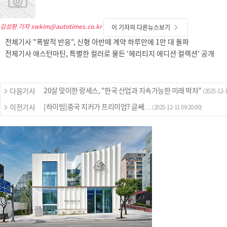
김성환 기자
swkim@autotimes.co.kr
이 기자의 다른뉴스보기
전체기사 "폭발적 반응", 신형 아반떼 계약 하루만에 1만 대 돌파
전체기사 애스턴마틴, 특별한 컬러로 물든 ‘헤리티지 에디션 컬렉션’ 공개
20살 맞이한 랑세스, "한국 산업과 지속가능한 미래 박차"
다음기사
(2025-12-1
[하이빔]중국 지커가 프리미엄? 글쎄…
이전기사
(2025-12-11 09:20:00)