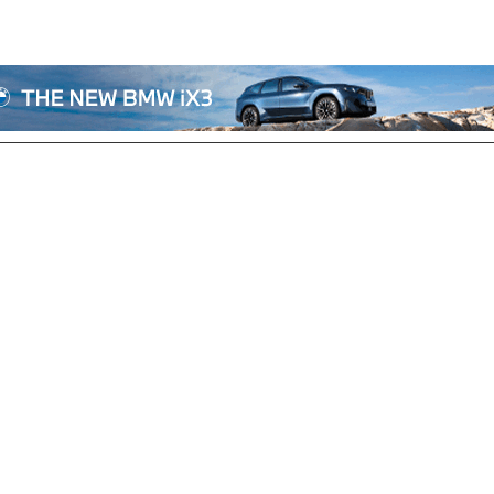
전체기사
기획/칼럼
자동차
산업/정책
모빌리티
포토/영상
상용차
리쿠르트