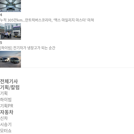
4
누적 305만km...만트럭버스코리아, ‘맥스 마일리지 마스터’ 마쳐
5
[하이빔] 전기차가 냉장고가 되는 순간
전체기사
기획/칼럼
기획
하이빔
기획PR
자동차
신차
시승기
모터쇼