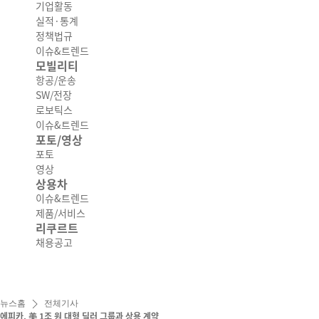
기업활동
실적·통계
정책법규
이슈&트렌드
모빌리티
항공/운송
SW/전장
로보틱스
이슈&트렌드
포토/영상
포토
영상
상용차
이슈&트렌드
제품/서비스
리쿠르트
채용공고
뉴스홈
전체기사
에피카, 美 1조 원 대형 딜러 그룹과 상용 계약