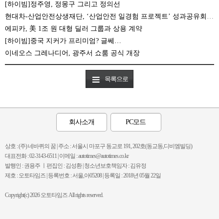
[하이빔]정주영, 정몽구 그리고 정의선
현대차-산업안전상생재단, ‘산업안전 일경험 프로젝트’ 성과공유회 가져
에피카, 美 1조 원 대형 딜러 그룹과 상용 계약
[하이빔]중국 지커가 프리미엄? 글쎄…
이네오스 그레나디어, 광주서 쇼룸 공식 개장
목록으로
회사소개
PC모드
상호 : (주) 네바퀴의 꿈 | 주소 : 서울시 마포구 동교로 191, 202호(동교동,디비엠빌딩)
대표전화 : 02-3143-6511 | 이메일 : autotimes@autotimes.co.kr
발행인 : 권용주 ㅣ편집인 : 김성환 | 청소년보호책임자 : 김유정
제호 : 오토타임즈 | 등록번호 : 서울,아05208 | 등록일 : 2018년 05월 22일
Copyright(c) 2026 오토타임즈 All rights reserved.