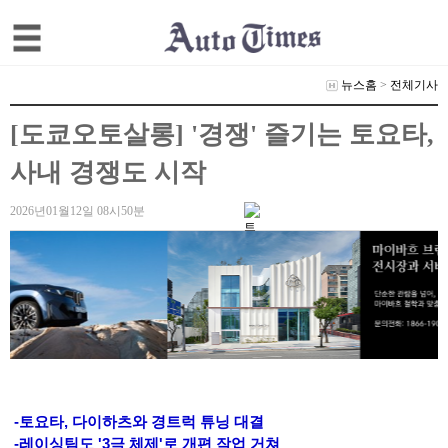
뉴스홈
>
전체기사
[도쿄오토살롱] '경쟁' 즐기는 토요타,
사내 경쟁도 시작
2026년01월12일 08시50분
-토요타, 다이하츠와 경트럭 튜닝 대결
-레이싱팀도 '3극 체제'로 개편 작업 거쳐