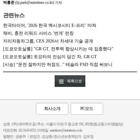
박홍준
(hj.park@autotimes.co.kr)
기자
관련뉴스
한국타이어, '2026 한국 멕시코시티 E-프리’ 마쳐
채비, 충전 리워드 서비스 '번개' 런칭
지리자동차그룹, CES 2026서 차세대 기술 공개
[도쿄오토살롱] "GR GT, 전투력 향상시키는 데 집중했다"
[도쿄오토살롱] 토요타의 진심이 담긴 차, GR GT
[시승] “운전 잘하지만 허점도..” 테슬라 FSD 직접 써보니
목록으로
회사소개
PC모드
상호 : (주) 네바퀴의 꿈 | 주소 : 서울시 마포구 동교로 191, 202호(동교동,디비엠빌딩)
대표전화 : 02-3143-6511 | 이메일 : autotimes@autotimes.co.kr
발행인 : 권용주 ㅣ편집인 : 김성환 | 청소년보호책임자 : 김유정