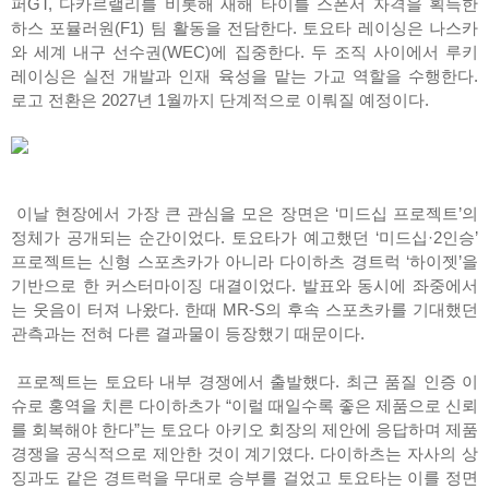
퍼GT, 다카르랠리를 비롯해 새해 타이틀 스폰서 자격을 획득한
하스 포뮬러원(F1) 팀 활동을 전담한다. 토요타 레이싱은 나스카
와 세계 내구 선수권(WEC)에 집중한다. 두 조직 사이에서 루키
레이싱은 실전 개발과 인재 육성을 맡는 가교 역할을 수행한다.
로고 전환은 2027년 1월까지 단계적으로 이뤄질 예정이다.
이날 현장에서 가장 큰 관심을 모은 장면은 ‘미드십 프로젝트’의
정체가 공개되는 순간이었다. 토요타가 예고했던 ‘미드십·2인승’
프로젝트는 신형 스포츠카가 아니라 다이하츠 경트럭 ‘하이젯’을
기반으로 한 커스터마이징 대결이었다. 발표와 동시에 좌중에서
는 웃음이 터져 나왔다. 한때 MR-S의 후속 스포츠카를 기대했던
관측과는 전혀 다른 결과물이 등장했기 때문이다.
프로젝트는 토요타 내부 경쟁에서 출발했다. 최근 품질 인증 이
슈로 홍역을 치른 다이하츠가 “이럴 때일수록 좋은 제품으로 신뢰
를 회복해야 한다”는 토요다 아키오 회장의 제안에 응답하며 제품
경쟁을 공식적으로 제안한 것이 계기였다. 다이하츠는 자사의 상
징과도 같은 경트럭을 무대로 승부를 걸었고 토요타는 이를 정면