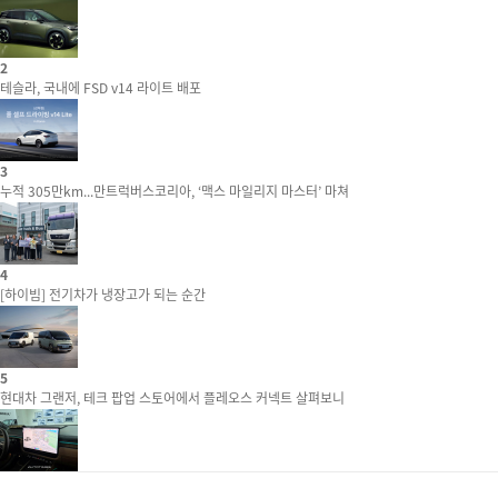
2
테슬라, 국내에 FSD v14 라이트 배포
3
누적 305만km...만트럭버스코리아, ‘맥스 마일리지 마스터’ 마쳐
4
[하이빔] 전기차가 냉장고가 되는 순간
5
현대차 그랜저, 테크 팝업 스토어에서 플레오스 커넥트 살펴보니