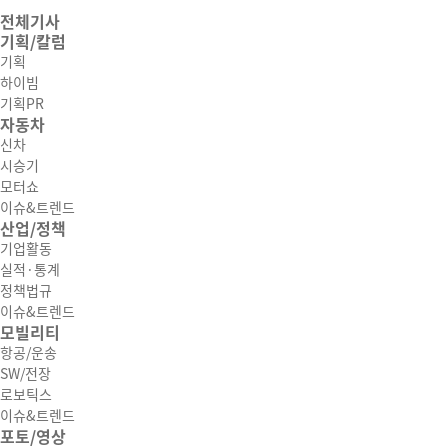
전체기사
기획/칼럼
기획
하이빔
기획PR
자동차
신차
시승기
모터쇼
이슈&트렌드
산업/정책
기업활동
실적·통계
정책법규
이슈&트렌드
모빌리티
항공/운송
SW/전장
로보틱스
이슈&트렌드
포토/영상