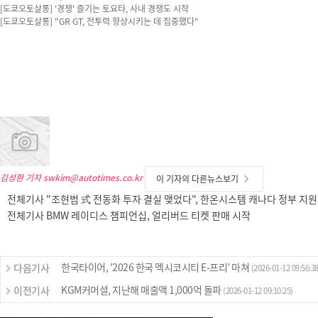
[도쿄오토살롱] '경쟁' 즐기는 토요타, 사내 경쟁도 시작
[도쿄오토살롱] "GR GT, 전투력 향상시키는 데 집중했다"
김성환 기자
swkim@autotimes.co.kr
이 기자의 다른뉴스보기
전체기사 "조현범 式 전동화 투자 결실 맺었다", 한온시스템 캐나다 정부 지원
전체기사 BMW 레이디스 챔피언십, 얼리버드 티켓 판매 시작
한국타이어, '2026 한국 멕시코시티 E-프리’ 마쳐
다음기사
(2026-01-12 09:56:38
KGM커머셜, 지난해 매출액 1,000억 돌파
이전기사
(2026-01-12 09:10:25)