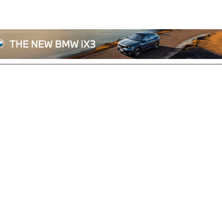
전체기사
기획/칼럼
자동차
산업/정책
모빌리티
포토/영상
상용차
리쿠르트