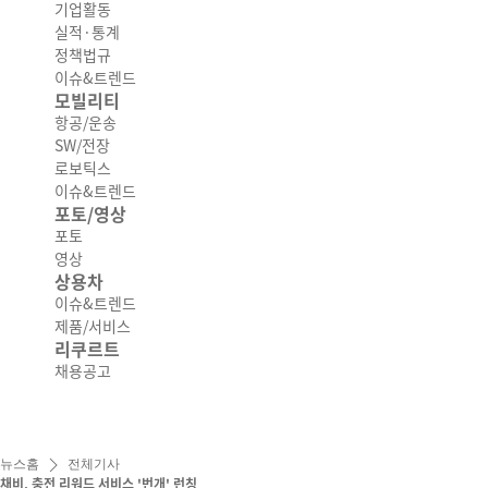
기업활동
실적·통계
정책법규
이슈&트렌드
모빌리티
항공/운송
SW/전장
로보틱스
이슈&트렌드
포토/영상
포토
영상
상용차
이슈&트렌드
제품/서비스
리쿠르트
채용공고
뉴스홈
전체기사
채비, 충전 리워드 서비스 '번개' 런칭