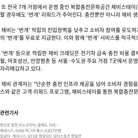
또 전국 7개 거점에서 운영 중인 복합충전문화공간 채비스테이(
할 경우에도 '번개' 리워드가 주어진다. 충전뿐만 아니라 채비 
채비는 '번개' 적립의 진입장벽을 낮추고 소비자 참여를 유도하기 
의 '번개'를 무료로 지급한다. 이와 함께 '번개' 서비스를 적극
'번개' 등으로 적립한 채비 크레딧은 전기차 급속 충전 비용 결제
월, 마포성산, 안양평촌 등 서울·수도권 주요 거점 7곳에서 운
자리매김하고 있다.
채비 관계자는 "단순한 충전 인프라 제공을 넘어 소비자 경험을
스와 같은 고객 리워드 프로그램, 채비스테이를 통한 복합충전문
관련기사
청신호 밝힌 르노코리아, 올해도 기대 ↑
제네시스, GV60 마그마 출시..9,657만원
토요타·제네시스, GT3로 확장되는 모터스포츠 한일전